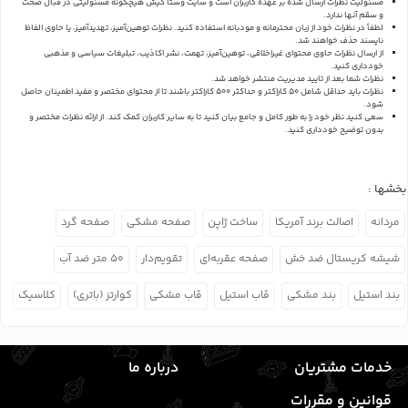
مسئولیت نظرات ارسال شده بر عهده کاربران است و سایت وستا کیش هیچگونه مسئولیتی در قبال صحت
و سقم آنها ندارد.
لطفاً در نظرات خود از زبان محترمانه و مودبانه استفاده کنید. نظرات توهین‌آمیز، تهدیدآمیز، یا حاوی الفاظ
ناپسند حذف خواهند شد.
از ارسال نظرات حاوی محتوای غیراخلاقی، توهین‌آمیز، تهمت، نشر اکاذیب، تبلیغات سیاسی و مذهبی
خودداری کنید.
نظرات شما بعد از تایید مدیریت منتشر خواهد شد.
نظرات باید حداقل شامل 50 کاراکتر و حداکثر 500 کاراکتر باشند تا از محتوای مختصر و مفید اطمینان حاصل
شود.
سعی کنید نظر خود را به طور کامل و جامع بیان کنید تا به سایر کاربران کمک کند.
از ارائه نظرات مختصر و
بدون توضیح خودداری کنید.
بخشها :
مردانه
اصالت برند آمریکا
ساخت ژاپن
صفحه مشکی
صفحه گرد
شیشه کریستال ضد خش
صفحه عقربه‌ای
تقویم‌دار
۵۰ متر ضد آب
بند استیل
بند مشکی
قاب استیل
قاب مشکی
کوارتز (باتری)
کلاسیک
خدمات مشتریان
درباره ما
قوانین و مقررات