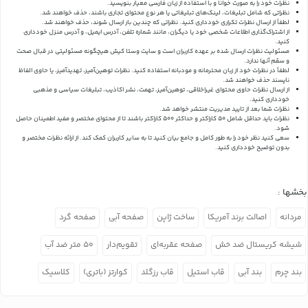
نظرات خود را به صورت خوانا و با استفاده از زبان فارسی معیار بنویسید.
نظراتی که شامل تبلیغات، لینک‌های تبلیغاتی یا هر نوع محتوای تجاری باشند، حذف خواهند شد.
لطفاً از ارسال نظرات تکراری خودداری کنید. نظراتی که چندین بار ارسال شوند، حذف خواهند شد.
از اشتراک‌گذاری اطلاعات شخصی خود یا دیگران، مانند شماره تلفن، آدرس ایمیل، و آدرس منزل خودداری
کنید.
مسئولیت نظرات ارسال شده بر عهده کاربران است و سایت وستا کیش هیچگونه مسئولیتی در قبال صحت
و سقم آنها ندارد.
لطفاً در نظرات خود از زبان محترمانه و مودبانه استفاده کنید. نظرات توهین‌آمیز، تهدیدآمیز، یا حاوی الفاظ
ناپسند حذف خواهند شد.
از ارسال نظرات حاوی محتوای غیراخلاقی، توهین‌آمیز، تهمت، نشر اکاذیب، تبلیغات سیاسی و مذهبی
خودداری کنید.
نظرات شما بعد از تایید مدیریت منتشر خواهد شد.
نظرات باید حداقل شامل 50 کاراکتر و حداکثر 500 کاراکتر باشند تا از محتوای مختصر و مفید اطمینان حاصل
شود.
سعی کنید نظر خود را به طور کامل و جامع بیان کنید تا به سایر کاربران کمک کند.
از ارائه نظرات مختصر و
بدون توضیح خودداری کنید.
بخشها :
مردانه
اصالت برند آمریکا
ساخت ژاپن
صفحه آبی
صفحه گرد
شیشه کریستال ضد خش
صفحه عقربه‌ای
تقویم‌دار
۵۰ متر ضد آب
بند چرم
بند آبی
قاب استیل
قاب رزگلد
کوارتز (باتری)
کلاسیک