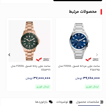
محصولات مرتبط
ساعت مچی مردانه فسیل FOSSIL مدل
ساعت مچی زنانه فسیل FOSSIL مدل
7
ES5371
FS5795
0
37,000,000
39,780,000
تومان
تومان
ارسال فوری
ارسال فوری
مشخصات محصول
توضیحات
بازخوردها