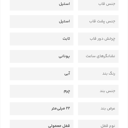
جنس قاب
استیل
جنس پشت قاب
استیل
چرخش دور قاب
ثابت
نشانگرهای ساعت
یونانی
رنگ بند
آبی
جنس بند
چرم
عرض بند
22 میلی‌متر
نوع قفل
قفل معمولی