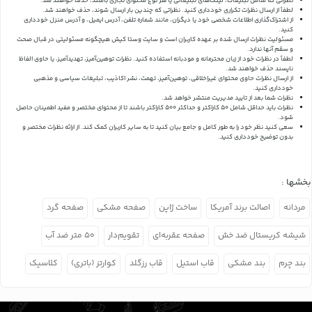
نظراتی که شامل تبلیغات، لینک‌های تبلیغاتی یا هر نوع محتوای تجاری باشند، حذف خواهند شد.
لطفاً از ارسال نظرات تکراری خودداری کنید. نظراتی که چندین بار ارسال شوند، حذف خواهند شد.
از اشتراک‌گذاری اطلاعات شخصی خود یا دیگران، مانند شماره تلفن، آدرس ایمیل، و آدرس منزل خودداری
کنید.
مسئولیت نظرات ارسال شده بر عهده کاربران است و سایت وستا کیش هیچگونه مسئولیتی در قبال صحت
و سقم آنها ندارد.
لطفاً در نظرات خود از زبان محترمانه و مودبانه استفاده کنید. نظرات توهین‌آمیز، تهدیدآمیز، یا حاوی الفاظ
ناپسند حذف خواهند شد.
از ارسال نظرات حاوی محتوای غیراخلاقی، توهین‌آمیز، تهمت، نشر اکاذیب، تبلیغات سیاسی و مذهبی
خودداری کنید.
نظرات شما بعد از تایید مدیریت منتشر خواهد شد.
نظرات باید حداقل شامل 50 کاراکتر و حداکثر 500 کاراکتر باشند تا از محتوای مختصر و مفید اطمینان حاصل
شود.
سعی کنید نظر خود را به طور کامل و جامع بیان کنید تا به سایر کاربران کمک کند.
از ارائه نظرات مختصر و
بدون توضیح خودداری کنید.
بخشها :
مردانه
اصالت برند آمریکا
ساخت ژاپن
صفحه مشکی
صفحه گرد
شیشه کریستال ضد خش
صفحه عقربه‌ای
تقویم‌دار
۵۰ متر ضد آب
بند چرم
بند مشکی
قاب استیل
قاب رزگلد
کوارتز (باتری)
کلاسیک