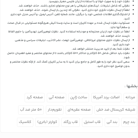
نظرات خود را به صورت خوانا و با استفاده از زبان فارسی معیار بنویسید.
نظراتی که شامل تبلیغات، لینک‌های تبلیغاتی یا هر نوع محتوای تجاری باشند، حذف خواهند شد.
لطفاً از ارسال نظرات تکراری خودداری کنید. نظراتی که چندین بار ارسال شوند، حذف خواهند شد.
از اشتراک‌گذاری اطلاعات شخصی خود یا دیگران، مانند شماره تلفن، آدرس ایمیل، و آدرس منزل خودداری
کنید.
مسئولیت نظرات ارسال شده بر عهده کاربران است و سایت وستا کیش هیچگونه مسئولیتی در قبال صحت
و سقم آنها ندارد.
لطفاً در نظرات خود از زبان محترمانه و مودبانه استفاده کنید. نظرات توهین‌آمیز، تهدیدآمیز، یا حاوی الفاظ
ناپسند حذف خواهند شد.
از ارسال نظرات حاوی محتوای غیراخلاقی، توهین‌آمیز، تهمت، نشر اکاذیب، تبلیغات سیاسی و مذهبی
خودداری کنید.
نظرات شما بعد از تایید مدیریت منتشر خواهد شد.
نظرات باید حداقل شامل 50 کاراکتر و حداکثر 500 کاراکتر باشند تا از محتوای مختصر و مفید اطمینان حاصل
شود.
سعی کنید نظر خود را به طور کامل و جامع بیان کنید تا به سایر کاربران کمک کند.
از ارائه نظرات مختصر و
بدون توضیح خودداری کنید.
بخشها :
مردانه
اصالت برند آمریکا
ساخت ژاپن
صفحه آبی
صفحه گرد
شیشه کریستال ضد خش
صفحه عقربه‌ای
تقویم‌دار
۵۰ متر ضد آب
بند چرم
بند آبی
قاب استیل
قاب رزگلد
کوارتز (باتری)
کلاسیک