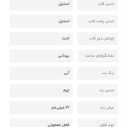
جنس قاب
استیل
جنس پشت قاب
استیل
چرخش دور قاب
ثابت
نشانگرهای ساعت
یونانی
رنگ بند
آبی
جنس بند
چرم
عرض بند
22 میلی‌متر
نوع قفل
قفل معمولی