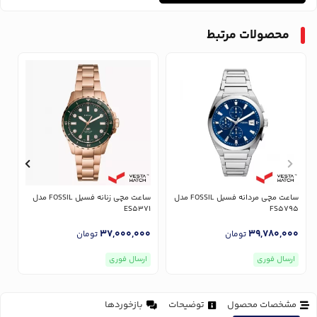
محصولات مرتبط
ساعت مچی مردانه فسیل FOSSIL مدل
ساعت مچی زنانه فسیل FOSSIL مدل
7
ES5371
FS5795
0
37,000,000
39,780,000
تومان
تومان
ارسال فوری
ارسال فوری
مشخصات محصول
توضیحات
بازخوردها