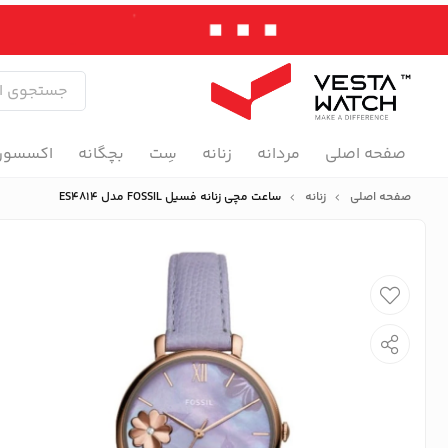
صفحه اصلی
مردانه
زنانه
سِت
بچگانه
اکسسور
صفحه اصلی
زنانه
ساعت مچی زنانه فسیل FOSSIL مدل ES4814