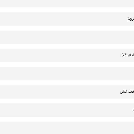
ری)
آنالوگ)
 ضد خش