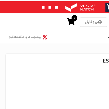
0
پروفایل
پیشنهاد های شگفت‌انگیز!