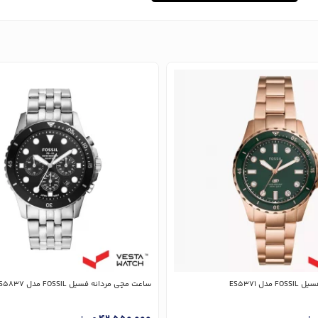
دل ES5371
ساعت مچی مردانه فسیل FOSSIL مدل FS5837