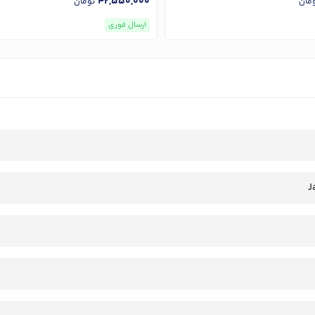
42,550,000
مان
تومان
ارسال فوری
J