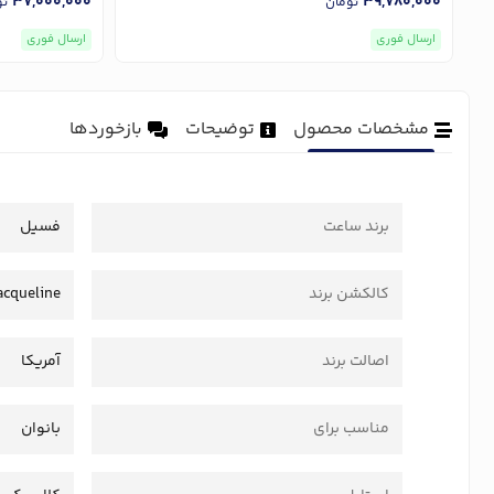
37,000,000
39,780,000
تومان
تو
ارسال فوری
ارسال فوری
مشخصات محصول
توضیحات
بازخوردها
برند ساعت
فسیل
کالکشن برند
acqueline
اصالت برند
آمریکا
مناسب برای
بانوان