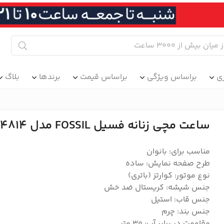
ی
براساس ویژگی
براساس قیمت
برندها
بلاگ
ساعت مچی زنانه فسیل FOSSIL مدل ES4814
مناسب برای: بانوان
طرح صفحه نمایش: ساده
نوع موتور: کوارتز (باتری)
جنس شیشه: کریستال ضد خش
جنس قاب: استیل
جنس بند: چرم
مقاومت در برابر آب: ۳۰ متر