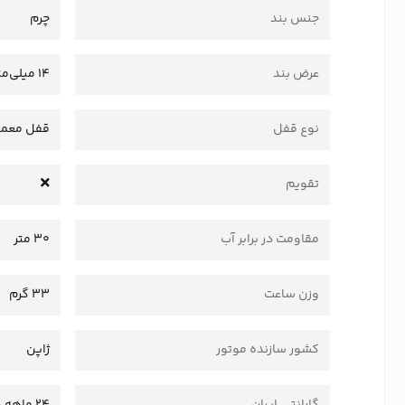
جنس بند
چرم
عرض بند
14 میلی‌متر
نوع قفل
قفل معمو
تقویم
مقاومت در برابر آب
30 متر
وزن ساعت
33 گرم
کشور سازنده موتور
ژاپن
گارانتی ایران
24 ماهه وستا سرویس