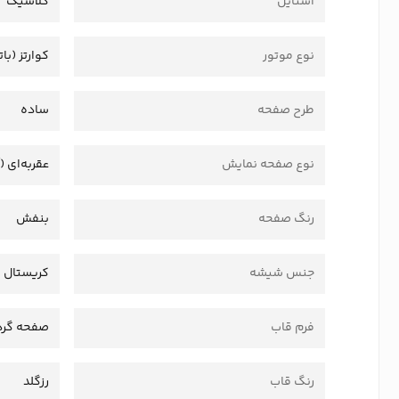
استایل
کلاسیک
نوع موتور
کوارتز (بات
طرح صفحه
ساده
نوع صفحه نمایش
عقربه‌ای (
رنگ صفحه
بنفش
جنس شیشه
کریستال
فرم قاب
صفحه گرد
رنگ قاب
رزگلد