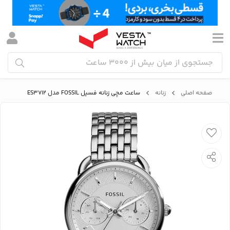
صفحه اصلی
زنانه
ساعت مچی زنانه فسیل FOSSIL مدل ES3712