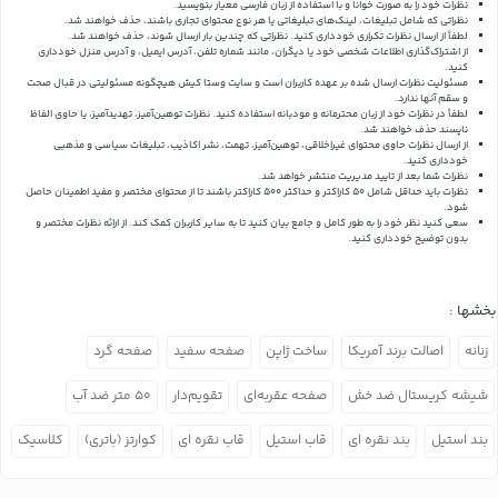
نظرات خود را به صورت خوانا و با استفاده از زبان فارسی معیار بنویسید.
نظراتی که شامل تبلیغات، لینک‌های تبلیغاتی یا هر نوع محتوای تجاری باشند، حذف خواهند شد.
لطفاً از ارسال نظرات تکراری خودداری کنید. نظراتی که چندین بار ارسال شوند، حذف خواهند شد.
از اشتراک‌گذاری اطلاعات شخصی خود یا دیگران، مانند شماره تلفن، آدرس ایمیل، و آدرس منزل خودداری
کنید.
مسئولیت نظرات ارسال شده بر عهده کاربران است و سایت وستا کیش هیچگونه مسئولیتی در قبال صحت
و سقم آنها ندارد.
لطفاً در نظرات خود از زبان محترمانه و مودبانه استفاده کنید. نظرات توهین‌آمیز، تهدیدآمیز، یا حاوی الفاظ
ناپسند حذف خواهند شد.
از ارسال نظرات حاوی محتوای غیراخلاقی، توهین‌آمیز، تهمت، نشر اکاذیب، تبلیغات سیاسی و مذهبی
خودداری کنید.
نظرات شما بعد از تایید مدیریت منتشر خواهد شد.
نظرات باید حداقل شامل 50 کاراکتر و حداکثر 500 کاراکتر باشند تا از محتوای مختصر و مفید اطمینان حاصل
شود.
سعی کنید نظر خود را به طور کامل و جامع بیان کنید تا به سایر کاربران کمک کند.
از ارائه نظرات مختصر و
بدون توضیح خودداری کنید.
بخشها :
زنانه
اصالت برند آمریکا
ساخت ژاپن
صفحه سفید
صفحه گرد
شیشه کریستال ضد خش
صفحه عقربه‌ای
تقویم‌دار
۵۰ متر ضد آب
بند استیل
بند نقره ای
قاب استیل
قاب نقره ای
کوارتز (باتری)
کلاسیک