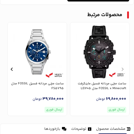
محصولات مرتبط
ساعت مچی مردانه فسیل ماینکرفت
ساعت مچی مردانه فسیل FOSSIL مدل
FOSSIL x Minecraft مدل LE1205
FS5795
1
0
39,780,000
69,800,000
تومان
تومان
ارسال فوری
ارسال فوری
مشخصات محصول
توضیحات
بازخوردها