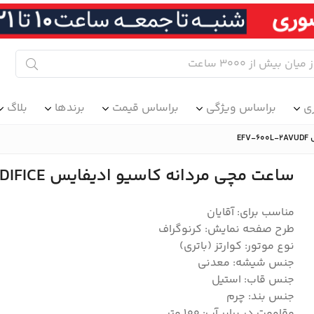
ی
براساس ویژگی
براساس قیمت
برندها
بلاگ
ساعت مچی مردانه کاسیو ادیفایس CASIO EDIFICE مدل EFV-600L-2AVUDF
مناسب برای: آقایان
طرح صفحه نمایش: کرنوگراف
نوع موتور: کوارتز (باتری)
جنس شیشه: معدنی
جنس قاب: استیل
جنس بند: چرم
مقاومت در برابر آب: 100 متر