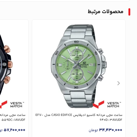
محصولات مرتبط
ساعت مچی مردانه کاسیو ادیفایس CASIO EDIFICE مدل EFV-
559DC-1AVUDF
640D-3AVUDF
57,200,000
34,430,000
تومان
تو