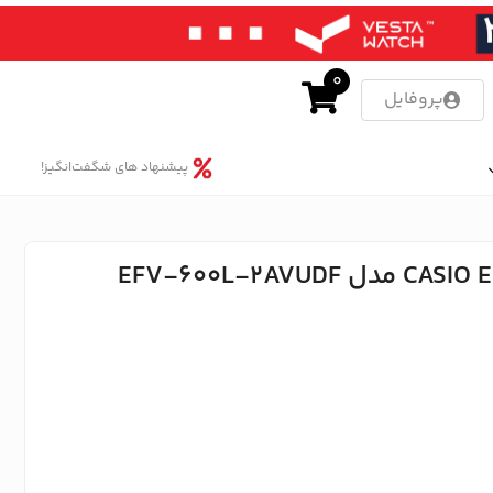
0
پروفایل
پیشنهاد های شگفت‌انگیز!