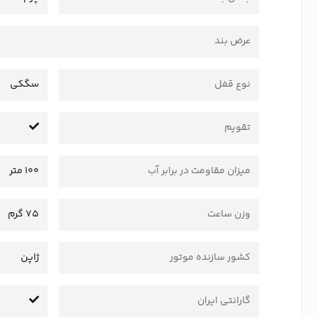
عرض بند
نوع قفل
سگکی
تقویم
میزان مقاومت در برابر آب
100 متر
وزن ساعت
75 گرم
کشور سازنده موتور
ژاپن
گارانتی ایران