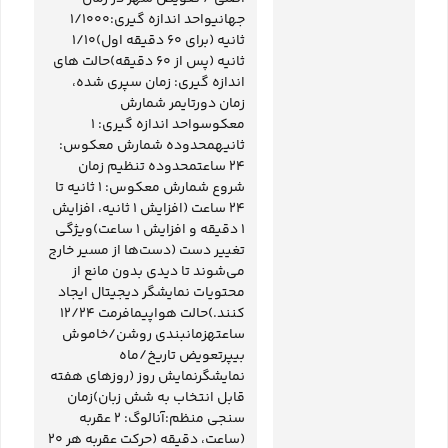
جهانیواحد اندازه گیری:1/1000
ثانیه (برای 60 دقیقه اول)1/10
ثانیه (پس از 60 دقیقه)حالت های
اندازه گیری: زمان سپری شده،
زمان دورتایمر شمارش
معکوسواحد اندازه گیری: 1
ثانیهمحدوده شمارش معکوس:
24 ​​ساعتمحدوده تنظیم زمان
شروع شمارش معکوس: 1 ثانیه تا
24 ساعت (افزایش 1 ثانیه، افزایش
1 دقیقه و افزایش 1 ساعت)ویژگی
تغییر دست (دست‌ها از مسیر خارج
می‌شوند تا دیدی بدون مانع از
محتویات نمایشگر دیجیتال ایجاد
کنند.)حالت هواپیمافرمت 12/24
ساعتهزمانبندی روشن/خاموش
بیپرتعویض تاریخ/ماه
نمایشگرنمایش روز (روزهای هفته
قابل انتخاب به شش زبان)زمان
سنجی منظم:آنالوگ: 2 عقربه
(ساعت، دقیقه (حرکت عقربه هر 20