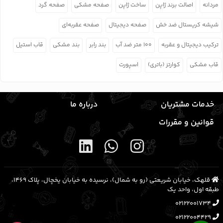
مردانه
اصالت برند ژاپن
ساخت ژاپن
صفحه مشکی
صفحه گرد
شیشه کریستال ضد خش
صفحه دیجیتال
صفحه عقربه‌ای
ترکیب دیجیتال و عقربه
۱۰۰ متر ضد آب
بند رابر
بند مشکی
قاب استیل
قاب مشکی
کوارتز (باتری)
اسپورت
خدمات مشتریان
درباره ما
قوانین و مقررات
قلهک، خیابان شریعتی (رو به شمال)، نرسیده به خیابان یخچال، پلاک ۱۴۶۹،
طبقه اول، واحد یک
02122001734
02122004429