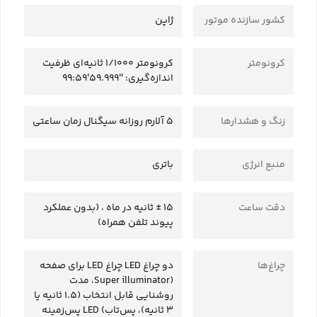
کشور سازنده موتور
ژاپن
کرونومتر
کرونومتر 1/1000 ثانیه‌ای ظرفیت
اندازه‌گیری: ‎99:59'59.999''‎
زنگ و هشدارها
5 آلارم روزانه سیگنال زمان ساعتی
منبع انرژی
باتری
دقت ساعت
15 ± ثانیه در ماه ، (بدون عملکرد
پیوند تلفن همراه)
چراغ‌ها
دو چراغ LED چراغ LED برای صفحه
(Super illuminator، مدت
روشنایی قابل انتخاب (1.5 ثانیه یا
3 ثانیه)، پس‌تاب) LED پس‌زمینه