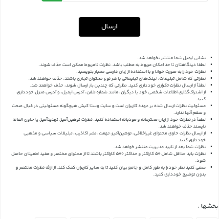
ارسال
نشانی ایمیل شما منتشر نخواهد شد.
لطفا دیدگاهتان تا حد امکان مربوط به مطلب باشد. نظرات نامربوط ممکن است حذف شوند.
نظرات خود را به صورت خوانا و با استفاده از زبان فارسی معیار بنویسید.
نظراتی که شامل تبلیغات، لینک‌های تبلیغاتی یا هر نوع محتوای تجاری باشند، حذف خواهند شد.
لطفاً از ارسال نظرات تکراری خودداری کنید. نظراتی که چندین بار ارسال شوند، حذف خواهند شد.
از اشتراک‌گذاری اطلاعات شخصی خود یا دیگران، مانند شماره تلفن، آدرس ایمیل، و آدرس منزل خودداری
کنید.
مسئولیت نظرات ارسال شده بر عهده کاربران است و سایت وستا کیش هیچگونه مسئولیتی در قبال صحت
و سقم آنها ندارد.
لطفاً در نظرات خود از زبان محترمانه و مودبانه استفاده کنید. نظرات توهین‌آمیز، تهدیدآمیز، یا حاوی الفاظ
ناپسند حذف خواهند شد.
از ارسال نظرات حاوی محتوای غیراخلاقی، توهین‌آمیز، تهمت، نشر اکاذیب، تبلیغات سیاسی و مذهبی
خودداری کنید.
نظرات شما بعد از تایید مدیریت منتشر خواهد شد.
نظرات باید حداقل شامل 50 کاراکتر و حداکثر 500 کاراکتر باشند تا از محتوای مختصر و مفید اطمینان حاصل
شود.
سعی کنید نظر خود را به طور کامل و جامع بیان کنید تا به سایر کاربران کمک کند.
از ارائه نظرات مختصر و
بدون توضیح خودداری کنید.
بخشها :