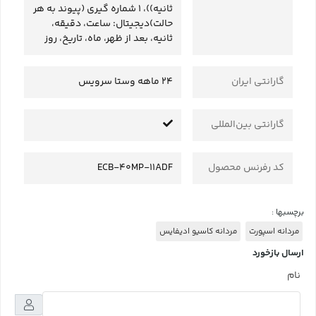
ثانیه))، 1 شماره گیری (پیوند به هر
حالت)دیجیتال: ساعت، دقیقه،
ثانیه، بعد از ظهر، ماه، تاریخ، روز
گارانتی ایران
24 ماهه وستا سرویس
گارانتی بین‌المللی
کد رفرنس محصول
ECB-40MP-11ADF
برچسبها :
مردانه اسپورت
مردانه کاسیو ادیفایس
ارسال بازخورد
نام