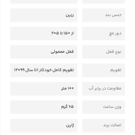
جنس بند
رزین
دور مچ
از 150 تا 205
نوع قفل
قفل معمولی
تقویم
تقویم کامل خودکار (تا سال 2099)
مقاومت در برابر آب
100 متر
وزن ساعت
65 گرم
اصالت برند
ژاپن