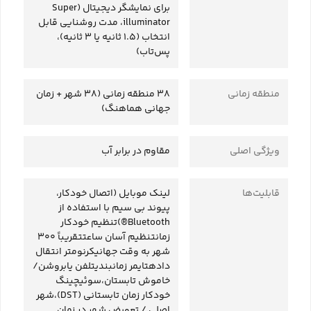
برای نمایشگر دیجیتال (Super
illuminator، مدت روشنایی قابل
انتخاب (1.5 ثانیه یا 3 ثانیه)،
پس‌تاب)
منطقه زمانی
38 منطقه زمانی (38 شهر + زمان
جهانی هماهنگ)
ویژگی‌ اصلی
مقاوم در برابر آب
قابلیت‌ها
لینک موبایل (اتصال خودکار،
پیوند بی سیم با استفاده از
Bluetooth®)تنظیم خودکار
زمانتنظیم آسان ساعتتقریباً 300
شهر به وقت جهانیکرنومتر انتقال
دادهتایمر زمانبندیتلفن یابروشن/
خاموش تابستان،سوئیچینگ
خودکار زمان تابستانی (DST)،شهر
اصلی / تعویض شهر در زمان