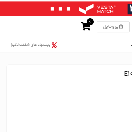
0
پروفایل
پیشنهاد های شگفت‌انگیز!