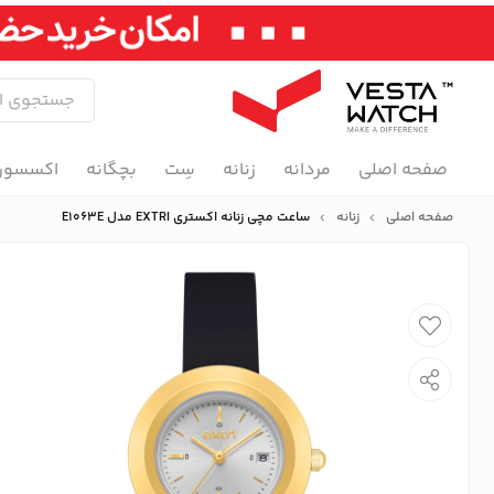
صفحه اصلی
مردانه
زنانه
سِت
بچگانه
اکسسور
صفحه اصلی
زنانه
ساعت مچی زنانه اکستری EXTRI مدل E1063E