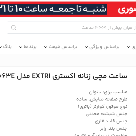
ی
براساس ویژگی
براساس قیمت
برندها
بلاگ
ساعت مچی زنانه اکستری EXTRI مدل E1063E
مناسب برای: بانوان
طرح صفحه نمایش: ساده
نوع موتور: کوارتز (باتری)
جنس شیشه: معدنی
جنس قاب: فلزی
جنس بند: رابر
مقاومت در برابر آب: 30 متر