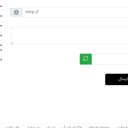
ارسال
 معدنی
صفحه عقربه‌ای
۳۰ متر ضد آب
بند رابر
بند مشکی
قاب فلزی