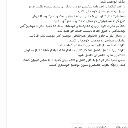
حذف خواهند شد.
از اشتراک‌گذاری اطلاعات شخصی خود یا دیگران، مانند شماره تلفن، آدرس
ایمیل، و آدرس منزل خودداری کنید.
مسئولیت نظرات ارسال شده بر عهده کاربران است و سایت وستا کیش
هیچگونه مسئولیتی در قبال صحت و سقم آنها ندارد.
لطفاً در نظرات خود از زبان محترمانه و مودبانه استفاده کنید. نظرات توهین‌آمیز،
تهدیدآمیز، یا حاوی الفاظ ناپسند حذف خواهند شد.
از ارسال نظرات حاوی محتوای غیراخلاقی، توهین‌آمیز، تهمت، نشر اکاذیب،
تبلیغات سیاسی و مذهبی خودداری کنید.
نظرات شما بعد از تایید مدیریت منتشر خواهد شد.
نظرات باید حداقل شامل 50 کاراکتر و حداکثر 500 کاراکتر باشند تا از محتوای
مختصر و مفید اطمینان حاصل شود.
سعی کنید نظر خود را به طور کامل و جامع بیان کنید تا به سایر کاربران کمک
کند.
از ارائه نظرات مختصر و بدون توضیح خودداری کنید.
قاب طلایی
کوارتز (باتری)
اسپورت