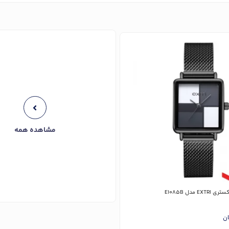
مشاهده همه
 مدل E1085B
ان