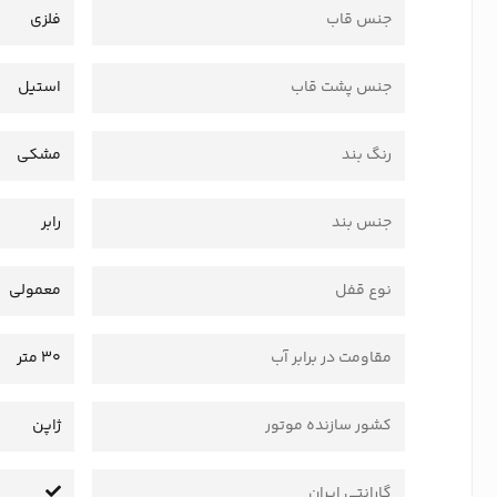
جنس قاب
فلزی
جنس پشت قاب
استیل
رنگ بند
مشکی
جنس بند
رابر
نوع قفل
معمولی
مقاومت در برابر آب
30 متر
کشور سازنده موتور
ژاپن
گارانتی ایران