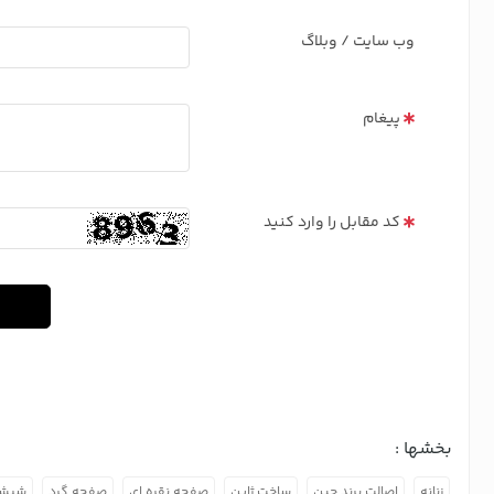
وب سایت / وبلاگ
پیغام
کد مقابل را وارد کنید
بخشها :
زنانه
اصالت برند چین
ساخت ژاپن
صفحه نقره ای
صفحه گرد
شیشه