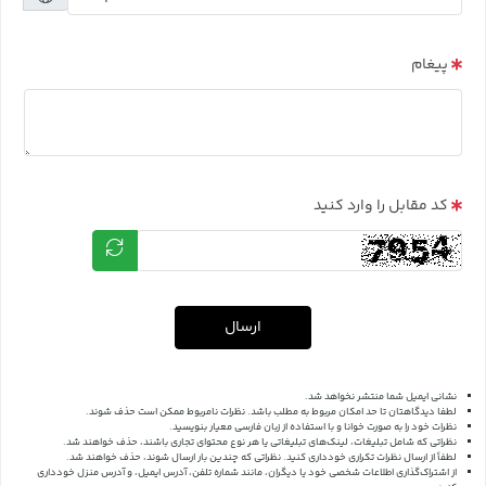
پیغام
کد مقابل را وارد کنید
ارسال
نشانی ایمیل شما منتشر نخواهد شد.
لطفا دیدگاهتان تا حد امکان مربوط به مطلب باشد. نظرات نامربوط ممکن است حذف شوند.
نظرات خود را به صورت خوانا و با استفاده از زبان فارسی معیار بنویسید.
نظراتی که شامل تبلیغات، لینک‌های تبلیغاتی یا هر نوع محتوای تجاری باشند، حذف خواهند شد.
لطفاً از ارسال نظرات تکراری خودداری کنید. نظراتی که چندین بار ارسال شوند، حذف خواهند شد.
از اشتراک‌گذاری اطلاعات شخصی خود یا دیگران، مانند شماره تلفن، آدرس ایمیل، و آدرس منزل خودداری