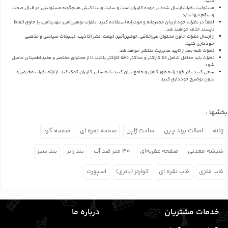
کنید.
مسئولیت نظرات ارسال شده بر عهده کاربران است و سایت وستا کیش هیچگونه مسئولیتی در قبال صحت
و سقم آنها ندارد.
لطفاً در نظرات خود از زبان محترمانه و مودبانه استفاده کنید. نظرات توهین‌آمیز، تهدیدآمیز، یا حاوی الفاظ
ناپسند حذف خواهند شد.
از ارسال نظرات حاوی محتوای غیراخلاقی، توهین‌آمیز، تهمت، نشر اکاذیب، تبلیغات سیاسی و مذهبی
خودداری کنید.
نظرات شما بعد از تایید مدیریت منتشر خواهد شد.
نظرات باید حداقل شامل 50 کاراکتر و حداکثر 500 کاراکتر باشند تا از محتوای مختصر و مفید اطمینان حاصل
شود.
سعی کنید نظر خود را به طور کامل و جامع بیان کنید تا به سایر کاربران کمک کند.
از ارائه نظرات مختصر و
بدون توضیح خودداری کنید.
بخشها :
زنانه
اصالت برند چین
ساخت ژاپن
صفحه نقره ای
صفحه گرد
شیشه معدنی
صفحه عقربه‌ای
۳۰ متر ضد آب
بند رابر
بند سبز
قاب فلزی
قاب نقره ای
کوارتز (باتری)
اسپورت
خدمات مشتریان
درباره ما