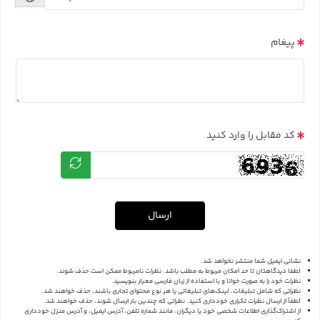
پیغام
کد مقابل را وارد کنید
ارسال
نشانی ایمیل شما منتشر نخواهد شد.
لطفا دیدگاهتان تا حد امکان مربوط به مطلب باشد. نظرات نامربوط ممکن است حذف شوند.
نظرات خود را به صورت خوانا و با استفاده از زبان فارسی معیار بنویسید.
نظراتی که شامل تبلیغات، لینک‌های تبلیغاتی یا هر نوع محتوای تجاری باشند، حذف خواهند شد.
لطفاً از ارسال نظرات تکراری خودداری کنید. نظراتی که چندین بار ارسال شوند، حذف خواهند شد.
از اشتراک‌گذاری اطلاعات شخصی خود یا دیگران، مانند شماره تلفن، آدرس ایمیل، و آدرس منزل خودداری