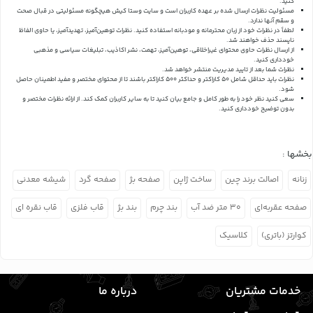
کنید.
مسئولیت نظرات ارسال شده بر عهده کاربران است و سایت وستا کیش هیچگونه مسئولیتی در قبال صحت
و سقم آنها ندارد.
لطفاً در نظرات خود از زبان محترمانه و مودبانه استفاده کنید. نظرات توهین‌آمیز، تهدیدآمیز، یا حاوی الفاظ
ناپسند حذف خواهند شد.
از ارسال نظرات حاوی محتوای غیراخلاقی، توهین‌آمیز، تهمت، نشر اکاذیب، تبلیغات سیاسی و مذهبی
خودداری کنید.
نظرات شما بعد از تایید مدیریت منتشر خواهد شد.
نظرات باید حداقل شامل 50 کاراکتر و حداکثر 500 کاراکتر باشند تا از محتوای مختصر و مفید اطمینان حاصل
شود.
سعی کنید نظر خود را به طور کامل و جامع بیان کنید تا به سایر کاربران کمک کند.
از ارائه نظرات مختصر و
بدون توضیح خودداری کنید.
بخشها :
زنانه
اصالت برند چین
ساخت ژاپن
صفحه بژ
صفحه گرد
شیشه معدنی
صفحه عقربه‌ای
۳۰ متر ضد آب
بند چرم
بند بژ
قاب فلزی
قاب نقره ای
کوارتز (باتری)
کلاسیک
خدمات مشتریان
درباره ما