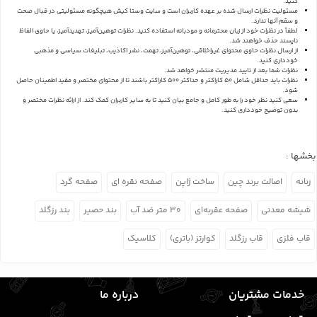
کنید.
مسئولیت نظرات ارسال شده بر عهده کاربران است و سایت وستا کیش هیچگونه مسئولیتی در قبال صحت
و سقم آنها ندارد.
لطفاً در نظرات خود از زبان محترمانه و مودبانه استفاده کنید. نظرات توهین‌آمیز، تهدیدآمیز، یا حاوی الفاظ
ناپسند حذف خواهند شد.
از ارسال نظرات حاوی محتوای غیراخلاقی، توهین‌آمیز، تهمت، نشر اکاذیب، تبلیغات سیاسی و مذهبی
خودداری کنید.
نظرات شما بعد از تایید مدیریت منتشر خواهد شد.
نظرات باید حداقل شامل 50 کاراکتر و حداکثر 500 کاراکتر باشند تا از محتوای مختصر و مفید اطمینان حاصل
شود.
سعی کنید نظر خود را به طور کامل و جامع بیان کنید تا به سایر کاربران کمک کند.
از ارائه نظرات مختصر و
بدون توضیح خودداری کنید.
بخشها :
زنانه
اصالت برند چین
ساخت ژاپن
صفحه نقره ای
صفحه گرد
شیشه معدنی
صفحه عقربه‌ای
۳۰ متر ضد آب
بند حصیر
بند رزگلد
قاب فلزی
قاب رزگلد
کوارتز (باتری)
کلاسیک
خدمات مشتریان
درباره ما