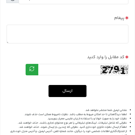
پیغام
کد مقابل را وارد کنید
ارسال
نشانی ایمیل شما منتشر نخواهد شد.
لطفا دیدگاهتان تا حد امکان مربوط به مطلب باشد. نظرات نامربوط ممکن است حذف شوند.
نظرات خود را به صورت خوانا و با استفاده از زبان فارسی معیار بنویسید.
نظراتی که شامل تبلیغات، لینک‌های تبلیغاتی یا هر نوع محتوای تجاری باشند، حذف خواهند شد.
لطفاً از ارسال نظرات تکراری خودداری کنید. نظراتی که چندین بار ارسال شوند، حذف خواهند شد.
از اشتراک‌گذاری اطلاعات شخصی خود یا دیگران، مانند شماره تلفن، آدرس ایمیل، و آدرس منزل خودداری