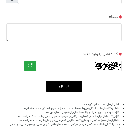
پیغام
کد مقابل را وارد کنید
ارسال
نشانی ایمیل شما منتشر نخواهد شد.
لطفا دیدگاهتان تا حد امکان مربوط به مطلب باشد. نظرات نامربوط ممکن است حذف شوند.
نظرات خود را به صورت خوانا و با استفاده از زبان فارسی معیار بنویسید.
نظراتی که شامل تبلیغات، لینک‌های تبلیغاتی یا هر نوع محتوای تجاری باشند، حذف خواهند شد.
لطفاً از ارسال نظرات تکراری خودداری کنید. نظراتی که چندین بار ارسال شوند، حذف خواهند شد.
از اشتراک‌گذاری اطلاعات شخصی خود یا دیگران، مانند شماره تلفن، آدرس ایمیل، و آدرس منزل خودداری