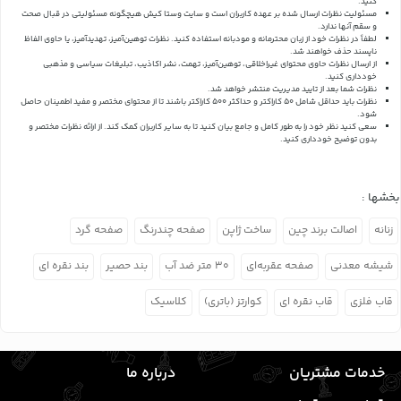
کنید.
مسئولیت نظرات ارسال شده بر عهده کاربران است و سایت وستا کیش هیچگونه مسئولیتی در قبال صحت
و سقم آنها ندارد.
لطفاً در نظرات خود از زبان محترمانه و مودبانه استفاده کنید. نظرات توهین‌آمیز، تهدیدآمیز، یا حاوی الفاظ
ناپسند حذف خواهند شد.
از ارسال نظرات حاوی محتوای غیراخلاقی، توهین‌آمیز، تهمت، نشر اکاذیب، تبلیغات سیاسی و مذهبی
خودداری کنید.
نظرات شما بعد از تایید مدیریت منتشر خواهد شد.
نظرات باید حداقل شامل 50 کاراکتر و حداکثر 500 کاراکتر باشند تا از محتوای مختصر و مفید اطمینان حاصل
شود.
سعی کنید نظر خود را به طور کامل و جامع بیان کنید تا به سایر کاربران کمک کند.
از ارائه نظرات مختصر و
بدون توضیح خودداری کنید.
بخشها :
زنانه
اصالت برند چین
ساخت ژاپن
صفحه چندرنگ
صفحه گرد
شیشه معدنی
صفحه عقربه‌ای
۳۰ متر ضد آب
بند حصیر
بند نقره ای
قاب فلزی
قاب نقره ای
کوارتز (باتری)
کلاسیک
خدمات مشتریان
درباره ما