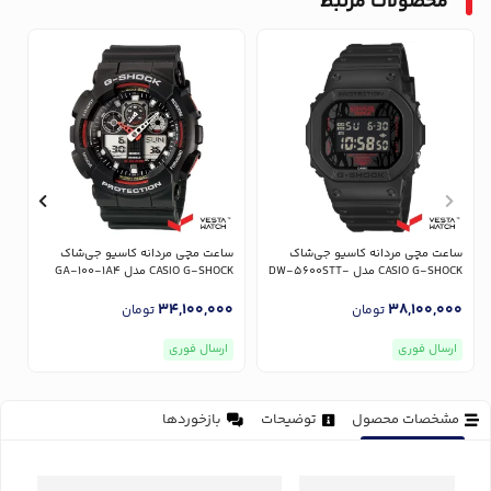
محصولات مرتبط
س
R
ساعت مچی مردانه کاسیو جی‌شاک
ساعت مچی مردانه کاسیو جی‌شاک
0
CASIO G-SHOCK مدل DW-5600STT-
CASIO G-SHOCK مدل GA-100-1A4
1DR
34,100,000
38,100,000
تومان
تومان
ارسال فوری
ارسال فوری
مشخصات محصول
توضیحات
بازخوردها