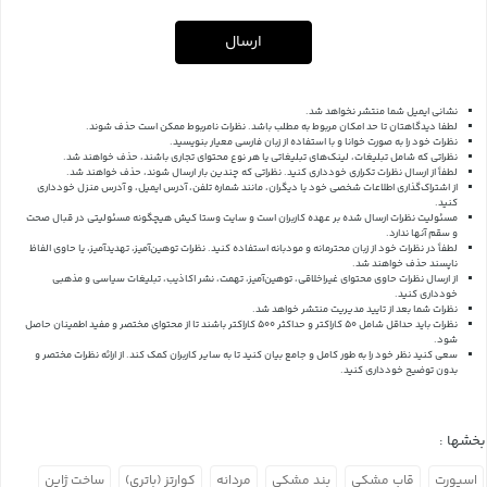
ارسال
نشانی ایمیل شما منتشر نخواهد شد.
لطفا دیدگاهتان تا حد امکان مربوط به مطلب باشد. نظرات نامربوط ممکن است حذف شوند.
نظرات خود را به صورت خوانا و با استفاده از زبان فارسی معیار بنویسید.
نظراتی که شامل تبلیغات، لینک‌های تبلیغاتی یا هر نوع محتوای تجاری باشند، حذف خواهند شد.
لطفاً از ارسال نظرات تکراری خودداری کنید. نظراتی که چندین بار ارسال شوند، حذف خواهند شد.
از اشتراک‌گذاری اطلاعات شخصی خود یا دیگران، مانند شماره تلفن، آدرس ایمیل، و آدرس منزل خودداری
کنید.
مسئولیت نظرات ارسال شده بر عهده کاربران است و سایت وستا کیش هیچگونه مسئولیتی در قبال صحت
و سقم آنها ندارد.
لطفاً در نظرات خود از زبان محترمانه و مودبانه استفاده کنید. نظرات توهین‌آمیز، تهدیدآمیز، یا حاوی الفاظ
ناپسند حذف خواهند شد.
از ارسال نظرات حاوی محتوای غیراخلاقی، توهین‌آمیز، تهمت، نشر اکاذیب، تبلیغات سیاسی و مذهبی
خودداری کنید.
نظرات شما بعد از تایید مدیریت منتشر خواهد شد.
نظرات باید حداقل شامل 50 کاراکتر و حداکثر 500 کاراکتر باشند تا از محتوای مختصر و مفید اطمینان حاصل
شود.
سعی کنید نظر خود را به طور کامل و جامع بیان کنید تا به سایر کاربران کمک کند.
از ارائه نظرات مختصر و
بدون توضیح خودداری کنید.
بخشها :
اسپورت
قاب مشکی
بند مشکی
مردانه
کوارتز (باتری)
ساخت ژاپن