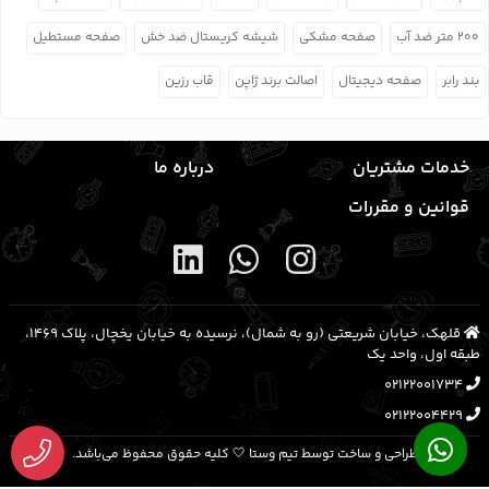
۲۰۰ متر ضد آب
صفحه مشکی
شیشه کریستال ضد خش
صفحه مستطیل
بند رابر
صفحه دیجیتال
اصالت برند ژاپن
قاب رزین
خدمات مشتریان
درباره ما
قوانین و مقررات
قلهک، خیابان شریعتی (رو به شمال)، نرسیده به خیابان یخچال، پلاک ۱۴۶۹،
طبقه اول، واحد یک
02122001734
02122004429
طراحی و ساخت توسط تیم وستا 🤍 کلیه حقوق محفوظ می‌باشد.