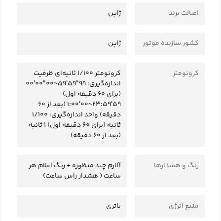
اصالت برند
ژاپن
کشور سازنده موتور
ژاپن
کرونومتر
کرونومتر 1/100 ثانیه‌ای ظرفیت
اندازه‌گیری: ‎00'00"00~59'59"99‎
(برای 60 دقیقه اول)
‎1:00'00~23:59'59‎ (بعد از 60
دقیقه) واحد اندازه‌گیری: 1/100
ثانیه (برای 60 دقیقه اول) 1 ثانیه
(بعد از 60 دقیقه)
زنگ و هشدارها
آلارم چند منظوره + زنگ اعلام هر
ساعت ( هشدار راس ساعت)
منبع انرژی
باتری