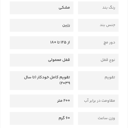
رنگ بند
مشکی
جنس بند
رزین
دور مچ
از 125 تا 180
نوع قفل
قفل معمولی
تقویم
تقویم کامل خودکار (تا سال
2039)
مقاومت در برابر آب
200 متر
وزن ساعت
60 گرم