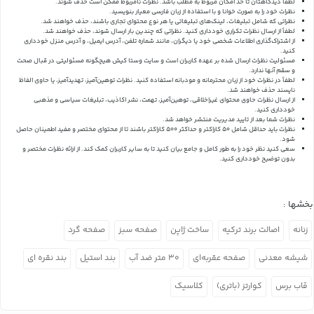
لطفا دیدگاهتان تا حد امکان مربوط به مطلب باشد. نظرات نامربوط ممکن است حذف شوند.
نظرات خود را به صورت خوانا و با استفاده از زبان فارسی معیار بنویسید.
نظراتی که شامل تبلیغات، لینک‌های تبلیغاتی یا هر نوع محتوای تجاری باشند، حذف خواهند شد.
لطفاً از ارسال نظرات تکراری خودداری کنید. نظراتی که چندین بار ارسال شوند، حذف خواهند شد.
از اشتراک‌گذاری اطلاعات شخصی خود یا دیگران، مانند شماره تلفن، آدرس ایمیل، و آدرس منزل خودداری
کنید.
مسئولیت نظرات ارسال شده بر عهده کاربران است و سایت وستا کیش هیچگونه مسئولیتی در قبال صحت
و سقم آنها ندارد.
لطفاً در نظرات خود از زبان محترمانه و مودبانه استفاده کنید. نظرات توهین‌آمیز، تهدیدآمیز، یا حاوی الفاظ
ناپسند حذف خواهند شد.
از ارسال نظرات حاوی محتوای غیراخلاقی، توهین‌آمیز، تهمت، نشر اکاذیب، تبلیغات سیاسی و مذهبی
خودداری کنید.
نظرات شما بعد از تایید مدیریت منتشر خواهد شد.
نظرات باید حداقل شامل 50 کاراکتر و حداکثر 500 کاراکتر باشند تا از محتوای مختصر و مفید اطمینان حاصل
شود.
سعی کنید نظر خود را به طور کامل و جامع بیان کنید تا به سایر کاربران کمک کند.
از ارائه نظرات مختصر و
بدون توضیح خودداری کنید.
بخشها :
زنانه
اصالت برند ترکیه
ساخت ژاپن
صفحه سبز
صفحه گرد
شیشه معدنی
صفحه عقربه‌ای
۳۰ متر ضد آب
بند استیل
بند نقره ای
قاب برس
کوارتز (باتری)
کلاسیک