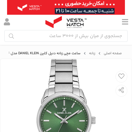
صفحه اصلی
زنانه
ساعت مچی زنانه دنیل کلین DANIEL KLEIN مدل DK.1.13968-4