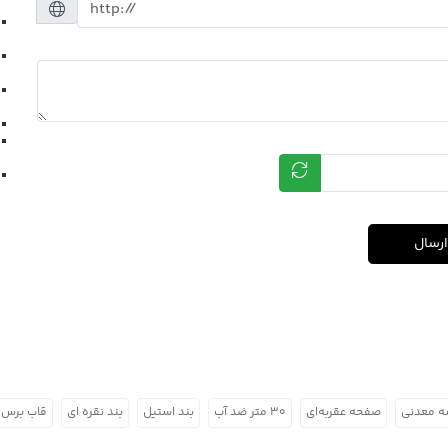
ارسال
 معدنی
صفحه عقربه‌ای
۳۰ متر ضد آب
بند استیل
بند نقره ای
قاب برس