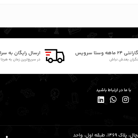
ارانتی ۲۴ ماهه وستا سرویس
ارسال رایگان به سرا
گران بعدش نباش
در سریع‌ترین زمان به هرجا
با ما در ارتباط باشید
قلهک، خیابان شریعتی (رو به شمال)، نرسیده به خیابان یخچال، پلاک ۱۴۶۹، طبقه اول، واحد