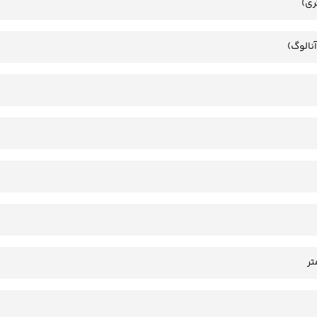
ری)
آنالوگ)