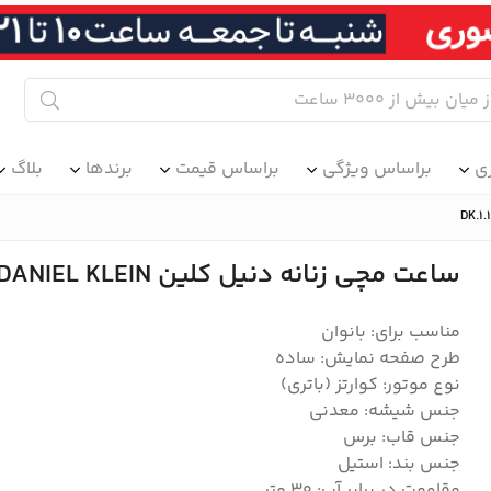
ی
براساس ویژگی
براساس قیمت
برندها
بلاگ
ساعت مچی زنانه دنیل کلین DANIEL KLEIN مدل DK.1.13968-2
مناسب برای: بانوان
طرح صفحه نمایش: ساده
نوع موتور: کوارتز (باتری)
جنس شیشه: معدنی
جنس قاب: برس
جنس بند: استیل
مقاومت در برابر آب: 30 متر