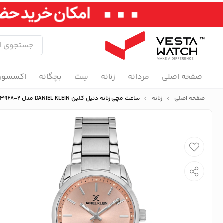
صفحه اصلی
مردانه
زنانه
سِت
بچگانه
اکسسور
صفحه اصلی
زنانه
ساعت مچی زنانه دنیل کلین DANIEL KLEIN مدل DK.1.13968-2