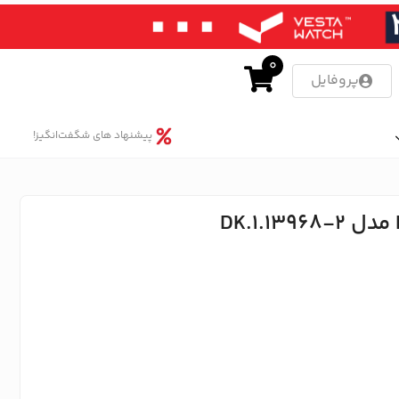
0
پروفایل
پیشنهاد های شگفت‌انگیز!