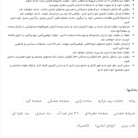
لطفا دیدگاهتان تا حد امکان مربوط به مطلب باشد. نظرات نامربوط ممکن است حذف شوند.
نظرات خود را به صورت خوانا و با استفاده از زبان فارسی معیار بنویسید.
نظراتی که شامل تبلیغات، لینک‌های تبلیغاتی یا هر نوع محتوای تجاری باشند، حذف خواهند شد.
لطفاً از ارسال نظرات تکراری خودداری کنید. نظراتی که چندین بار ارسال شوند، حذف خواهند شد.
از اشتراک‌گذاری اطلاعات شخصی خود یا دیگران، مانند شماره تلفن، آدرس ایمیل، و آدرس منزل خودداری
کنید.
مسئولیت نظرات ارسال شده بر عهده کاربران است و سایت وستا کیش هیچگونه مسئولیتی در قبال صحت
و سقم آنها ندارد.
لطفاً در نظرات خود از زبان محترمانه و مودبانه استفاده کنید. نظرات توهین‌آمیز، تهدیدآمیز، یا حاوی الفاظ
ناپسند حذف خواهند شد.
از ارسال نظرات حاوی محتوای غیراخلاقی، توهین‌آمیز، تهمت، نشر اکاذیب، تبلیغات سیاسی و مذهبی
خودداری کنید.
نظرات شما بعد از تایید مدیریت منتشر خواهد شد.
نظرات باید حداقل شامل 50 کاراکتر و حداکثر 500 کاراکتر باشند تا از محتوای مختصر و مفید اطمینان حاصل
شود.
سعی کنید نظر خود را به طور کامل و جامع بیان کنید تا به سایر کاربران کمک کند.
از ارائه نظرات مختصر و
بدون توضیح خودداری کنید.
بخشها :
زنانه
اصالت برند ترکیه
ساخت ژاپن
صفحه مشکی
صفحه گرد
شیشه معدنی
صفحه عقربه‌ای
۳۰ متر ضد آب
بند استیل
بند نقره ای
قاب برس
کوارتز (باتری)
کلاسیک