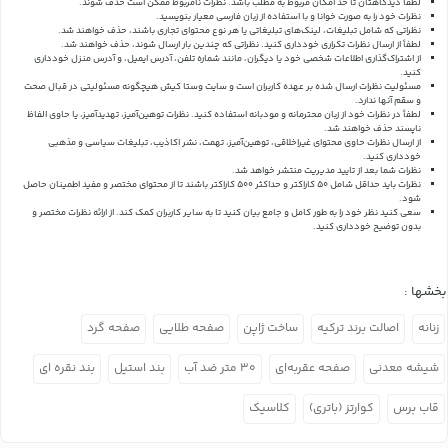
لطفا دیدگاهتان تا حد امکان مربوط به مطلب باشد. نظرات نامربوط ممکن است حذف شوند.
نظرات خود را به صورت خوانا و با استفاده از زبان فارسی معیار بنویسید.
نظراتی که شامل تبلیغات، لینک‌های تبلیغاتی یا هر نوع محتوای تجاری باشند، حذف خواهند شد.
لطفاً از ارسال نظرات تکراری خودداری کنید. نظراتی که چندین بار ارسال شوند، حذف خواهند شد.
از اشتراک‌گذاری اطلاعات شخصی خود یا دیگران، مانند شماره تلفن، آدرس ایمیل، و آدرس منزل خودداری
کنید.
مسئولیت نظرات ارسال شده بر عهده کاربران است و سایت وستا کیش هیچگونه مسئولیتی در قبال صحت
و سقم آنها ندارد.
لطفاً در نظرات خود از زبان محترمانه و مودبانه استفاده کنید. نظرات توهین‌آمیز، تهدیدآمیز، یا حاوی الفاظ
ناپسند حذف خواهند شد.
از ارسال نظرات حاوی محتوای غیراخلاقی، توهین‌آمیز، تهمت، نشر اکاذیب، تبلیغات سیاسی و مذهبی
خودداری کنید.
نظرات شما بعد از تایید مدیریت منتشر خواهد شد.
نظرات باید حداقل شامل 50 کاراکتر و حداکثر 500 کاراکتر باشند تا از محتوای مختصر و مفید اطمینان حاصل
شود.
سعی کنید نظر خود را به طور کامل و جامع بیان کنید تا به سایر کاربران کمک کند.
از ارائه نظرات مختصر و
بدون توضیح خودداری کنید.
بخشها :
زنانه
اصالت برند ترکیه
ساخت ژاپن
صفحه طلایی
صفحه گرد
شیشه معدنی
صفحه عقربه‌ای
۳۰ متر ضد آب
بند استیل
بند نقره ای
قاب برس
کوارتز (باتری)
کلاسیک