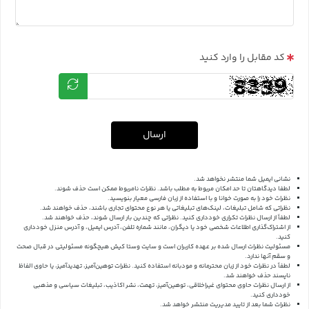
کد مقابل را وارد کنید
ارسال
نشانی ایمیل شما منتشر نخواهد شد.
لطفا دیدگاهتان تا حد امکان مربوط به مطلب باشد. نظرات نامربوط ممکن است حذف شوند.
نظرات خود را به صورت خوانا و با استفاده از زبان فارسی معیار بنویسید.
نظراتی که شامل تبلیغات، لینک‌های تبلیغاتی یا هر نوع محتوای تجاری باشند، حذف خواهند شد.
لطفاً از ارسال نظرات تکراری خودداری کنید. نظراتی که چندین بار ارسال شوند، حذف خواهند شد.
از اشتراک‌گذاری اطلاعات شخصی خود یا دیگران، مانند شماره تلفن، آدرس ایمیل، و آدرس منزل خودداری
کنید.
مسئولیت نظرات ارسال شده بر عهده کاربران است و سایت وستا کیش هیچگونه مسئولیتی در قبال صحت
و سقم آنها ندارد.
لطفاً در نظرات خود از زبان محترمانه و مودبانه استفاده کنید. نظرات توهین‌آمیز، تهدیدآمیز، یا حاوی الفاظ
ناپسند حذف خواهند شد.
از ارسال نظرات حاوی محتوای غیراخلاقی، توهین‌آمیز، تهمت، نشر اکاذیب، تبلیغات سیاسی و مذهبی
خودداری کنید.
نظرات شما بعد از تایید مدیریت منتشر خواهد شد.