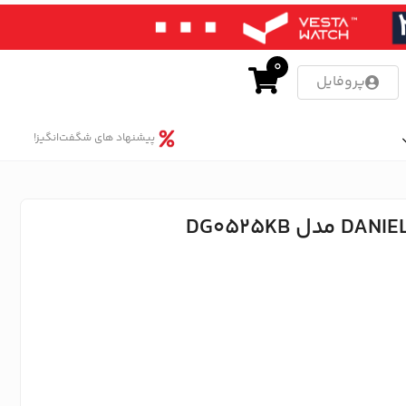
0
پروفایل
پیشنهاد های شگفت‌انگیز!