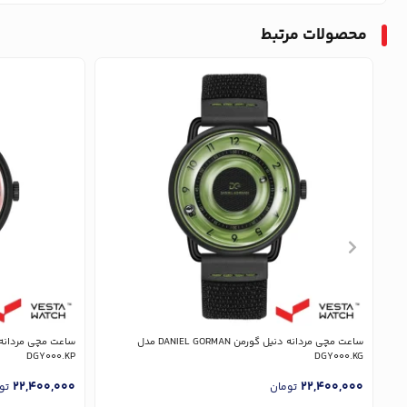
محصولات مرتبط
ساعت مچی مردانه دنیل گورمن DANIEL GORMAN مدل
DGY000.KP
DGY000.KG
22,400,000
22,400,000
تومان
تو