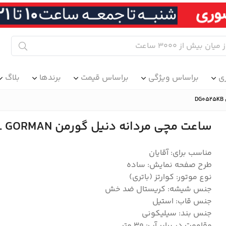
ی
براساس ویژگی
براساس قیمت
برندها
بلاگ
ساعت مچی مردانه دنیل گورمن DANIEL GORMAN مدل DG0525KB
مناسب برای: آقایان
طرح صفحه نمایش: ساده
نوع موتور: کوارتز (باتری)
جنس شیشه: کریستال ضد خش
جنس قاب: استیل
جنس بند: سیلیکونی
مقاومت در برابر آب: 3۰ متر