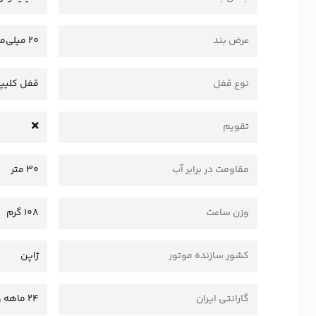
عرض بند
20 میلی‌متر
نوع قفل
قفل کلیپ
تقویم
مقاومت در برابر آب
30 متر
وزن ساعت
108 گرم
کشور سازنده موتور
ژاپن
گارانتی ایران
24 ماهه وستا سرویس