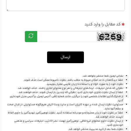
کد مقابل را وارد کنید
ارسال
نشانی ایمیل شما منتشر نخواهد شد.
لطفا دیدگاهتان تا حد امکان مربوط به مطلب باشد. نظرات نامربوط ممکن است حذف شوند.
نظرات خود را به صورت خوانا و با استفاده از زبان فارسی معیار بنویسید.
نظراتی که شامل تبلیغات، لینک‌های تبلیغاتی یا هر نوع محتوای تجاری باشند، حذف خواهند شد.
لطفاً از ارسال نظرات تکراری خودداری کنید. نظراتی که چندین بار ارسال شوند، حذف خواهند شد.
از اشتراک‌گذاری اطلاعات شخصی خود یا دیگران، مانند شماره تلفن، آدرس ایمیل، و آدرس منزل خودداری
کنید.
مسئولیت نظرات ارسال شده بر عهده کاربران است و سایت وستا کیش هیچگونه مسئولیتی در قبال صحت
و سقم آنها ندارد.
لطفاً در نظرات خود از زبان محترمانه و مودبانه استفاده کنید. نظرات توهین‌آمیز، تهدیدآمیز، یا حاوی الفاظ
ناپسند حذف خواهند شد.
از ارسال نظرات حاوی محتوای غیراخلاقی، توهین‌آمیز، تهمت، نشر اکاذیب، تبلیغات سیاسی و مذهبی
خودداری کنید.
نظرات شما بعد از تایید مدیریت منتشر خواهد شد.