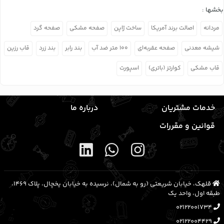
بخشها :
مردانه
اصالت برند آمریکا
ساخت ژاپن
صفحه مشکی
صفحه گرد
شیشه معدنی
صفحه عقربه‌ای
۱۰۰ متر ضد آب
بند رابر
بند زرد
قاب رزین
قاب مشکی
کوارتز (باتری)
اسپورت
خدمات مشتریان
درباره ما
قوانین و مقررات
قلهک، خیابان شریعتی (رو به شمال)، نرسیده به خیابان یخچال، پلاک ۱۴۶۹،
طبقه اول، واحد یک
02122001734
02122004429