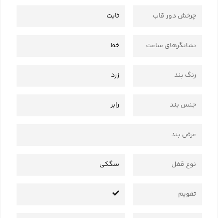
چرخش دور قاب
ثابت
نشانگرهای ساعت
خط
رنگ بند
زرد
جنس بند
رابر
عرض بند
نوع قفل
سگکی
تقویم