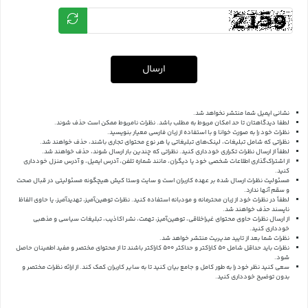
ارسال
نشانی ایمیل شما منتشر نخواهد شد.
لطفا دیدگاهتان تا حد امکان مربوط به مطلب باشد. نظرات نامربوط ممکن است حذف شوند.
نظرات خود را به صورت خوانا و با استفاده از زبان فارسی معیار بنویسید.
نظراتی که شامل تبلیغات، لینک‌های تبلیغاتی یا هر نوع محتوای تجاری باشند، حذف خواهند شد.
لطفاً از ارسال نظرات تکراری خودداری کنید. نظراتی که چندین بار ارسال شوند، حذف خواهند شد.
از اشتراک‌گذاری اطلاعات شخصی خود یا دیگران، مانند شماره تلفن، آدرس ایمیل، و آدرس منزل خودداری
کنید.
مسئولیت نظرات ارسال شده بر عهده کاربران است و سایت وستا کیش هیچگونه مسئولیتی در قبال صحت
و سقم آنها ندارد.
لطفاً در نظرات خود از زبان محترمانه و مودبانه استفاده کنید. نظرات توهین‌آمیز، تهدیدآمیز، یا حاوی الفاظ
ناپسند حذف خواهند شد.
از ارسال نظرات حاوی محتوای غیراخلاقی، توهین‌آمیز، تهمت، نشر اکاذیب، تبلیغات سیاسی و مذهبی
خودداری کنید.
نظرات شما بعد از تایید مدیریت منتشر خواهد شد.
نظرات باید حداقل شامل 50 کاراکتر و حداکثر 500 کاراکتر باشند تا از محتوای مختصر و مفید اطمینان حاصل
شود.
سعی کنید نظر خود را به طور کامل و جامع بیان کنید تا به سایر کاربران کمک کند.
از ارائه نظرات مختصر و
بدون توضیح خودداری کنید.