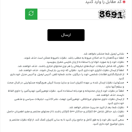
کد مقابل را وارد کنید
ارسال
نشانی ایمیل شما منتشر نخواهد شد.
لطفا دیدگاهتان تا حد امکان مربوط به مطلب باشد. نظرات نامربوط ممکن است حذف شوند.
نظرات خود را به صورت خوانا و با استفاده از زبان فارسی معیار بنویسید.
نظراتی که شامل تبلیغات، لینک‌های تبلیغاتی یا هر نوع محتوای تجاری باشند، حذف خواهند شد.
لطفاً از ارسال نظرات تکراری خودداری کنید. نظراتی که چندین بار ارسال شوند، حذف خواهند شد.
از اشتراک‌گذاری اطلاعات شخصی خود یا دیگران، مانند شماره تلفن، آدرس ایمیل، و آدرس منزل خودداری
کنید.
مسئولیت نظرات ارسال شده بر عهده کاربران است و سایت وستا کیش هیچگونه مسئولیتی در قبال صحت
و سقم آنها ندارد.
لطفاً در نظرات خود از زبان محترمانه و مودبانه استفاده کنید. نظرات توهین‌آمیز، تهدیدآمیز، یا حاوی الفاظ
ناپسند حذف خواهند شد.
از ارسال نظرات حاوی محتوای غیراخلاقی، توهین‌آمیز، تهمت، نشر اکاذیب، تبلیغات سیاسی و مذهبی
خودداری کنید.
نظرات شما بعد از تایید مدیریت منتشر خواهد شد.
نظرات باید حداقل شامل 50 کاراکتر و حداکثر 500 کاراکتر باشند تا از محتوای مختصر و مفید اطمینان حاصل
شود.
سعی کنید نظر خود را به طور کامل و جامع بیان کنید تا به سایر کاربران کمک کند.
از ارائه نظرات مختصر و
بدون توضیح خودداری کنید.