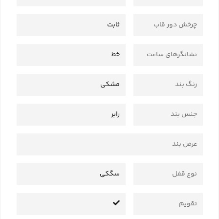
چرخش دور قاب
ثابت
نشانگرهای ساعت
خط
رنگ بند
مشکی
جنس بند
رابر
عرض بند
نوع قفل
سگکی
تقویم