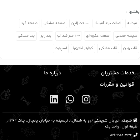
بخشها :
مردانه
اصالت برند آمریکا
ساخت ژاپن
صفحه مشکی
صفحه گرد
شیشه معدنی
صفحه عقربه‌ای
۱۰۰ متر ضد آب
بند رابر
بند مشکی
قاب رزین
قاب مشکی
کوارتز (باتری)
اسپورت
خدمات مشتریان
درباره ما
قوانین و مقررات
قلهک، خیابان شریعتی (رو به شمال)، نرسیده به خیابان یخچال، پلاک ۱۴۶۹،
طبقه اول، واحد یک
02122001734