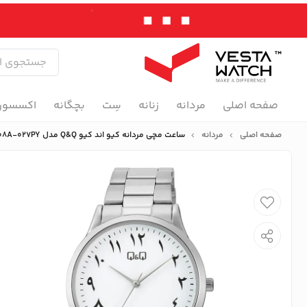
صفحه اصلی
مردانه
زنانه
سِت
بچگانه
اکسسور
صفحه اصلی
مردانه
ساعت مچی مردانه کیو اند کیو Q&Q مدل C08A-027PY