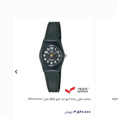
ساعت مچی زنانه کیو اند کیو Q&Q مدل VP35J010Y
ساعت مچی 
,000
3,520,000
تومان