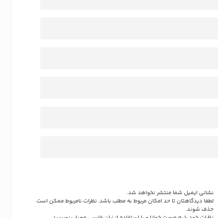
نشانی ایمیل شما منتشر نخواهد شد.
لطفا دیدگاهتان تا حد امکان مربوط به مطلب باشد. نظرات نامربوط ممکن است
حذف شوند.
نظرات خود را به صورت خوانا و با استفاده از زبان فارسی معیار بنویسید.