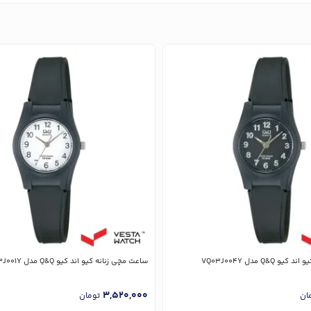
Q&Q مدل VQ03J004Y
ساعت مچی زنانه کیو اند کیو Q&Q مدل VQ03J001Y
3,520,000
ان
تومان