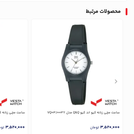
محصولات مرتبط
ساعت مچی زنانه کیو اند کیو Q&Q مدل VQ03J003Y
ساعت مچی زنانه کیو اند کیو 
3,520,000
3,520,000
تومان
توم