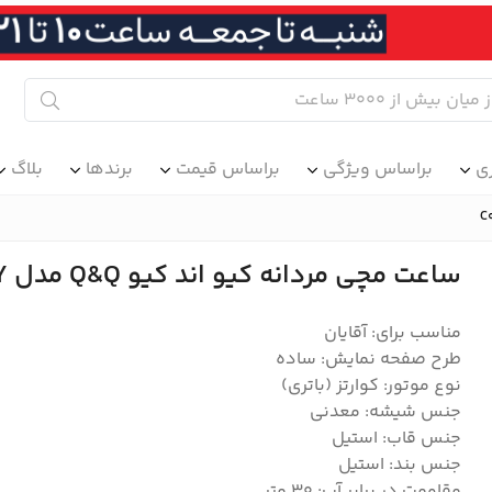
ی
براساس ویژگی
براساس قیمت
برندها
بلاگ
ساعت مچی مردانه کیو اند کیو Q&Q مدل C08A-027PY
مناسب برای: آقایان
طرح صفحه نمایش: ساده
نوع موتور: کوارتز (باتری)
جنس شیشه: معدنی
جنس قاب: استیل
جنس بند: استیل
مقاومت در برابر آب: ۳۰ متر