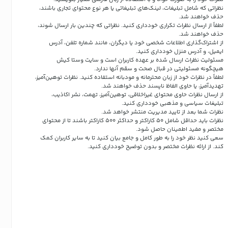
نظراتی که شامل تبلیغات، لینک‌های تبلیغاتی یا هر نوع محتوای تجاری باشند،
حذف خواهند شد.
لطفاً از ارسال نظرات تکراری خودداری کنید. نظراتی که چندین بار ارسال شوند،
حذف خواهند شد.
از اشتراک‌گذاری اطلاعات شخصی خود یا دیگران، مانند شماره تلفن، آدرس
ایمیل، و آدرس منزل خودداری کنید.
مسئولیت نظرات ارسال شده بر عهده کاربران است و سایت وستا کیش
هیچگونه مسئولیتی در قبال صحت و سقم آنها ندارد.
لطفاً در نظرات خود از زبان محترمانه و مودبانه استفاده کنید. نظرات توهین‌آمیز،
تهدیدآمیز، یا حاوی الفاظ ناپسند حذف خواهند شد.
از ارسال نظرات حاوی محتوای غیراخلاقی، توهین‌آمیز، تهمت، نشر اکاذیب،
تبلیغات سیاسی و مذهبی خودداری کنید.
نظرات شما بعد از تایید مدیریت منتشر خواهد شد.
نظرات باید حداقل شامل 50 کاراکتر و حداکثر 500 کاراکتر باشند تا از محتوای
مختصر و مفید اطمینان حاصل شود.
سعی کنید نظر خود را به طور کامل و جامع بیان کنید تا به سایر کاربران کمک
کند.
از ارائه نظرات مختصر و بدون توضیح خودداری کنید.