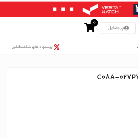
0
پروفایل
پیشنهاد های شگفت‌انگیز!