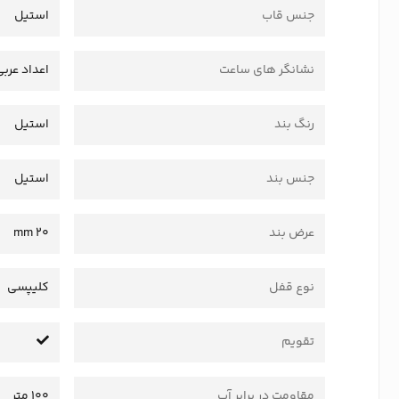
جنس قاب
استیل
نشانگر های ساعت
اعداد عربی
رنگ بند
استیل
جنس بند
استیل
عرض بند
20 mm
نوع قفل
کلیپسی
تقویم
مقاومت در برابر آب
100 متر