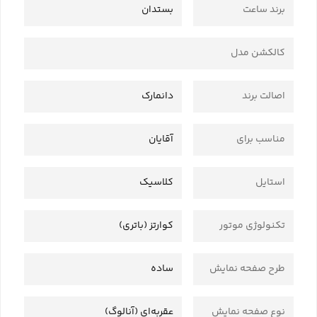
برند ساعت
بستدان
کالکشن مدل
اصالت برند
دانمارک
مناسب برای
آقایان
استایل
کلاسیک
تکنولوژی موتور
کوارتز (باتری)
طرح صفحه نمایش
ساده
نوع صفحه نمایش
عقربه‌ای (آنالوگ)