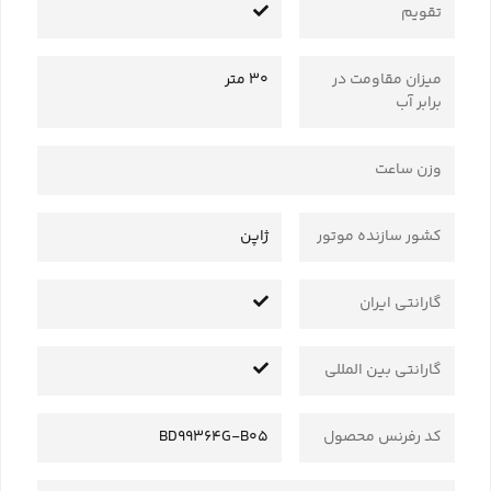
تقویم
میزان مقاومت در
30 متر
برابر آب
وزن ساعت
کشور سازنده موتور
ژاپن
گارانتی ایران
گارانتی بین المللی
کد رفرنس محصول
BD99364G-B05