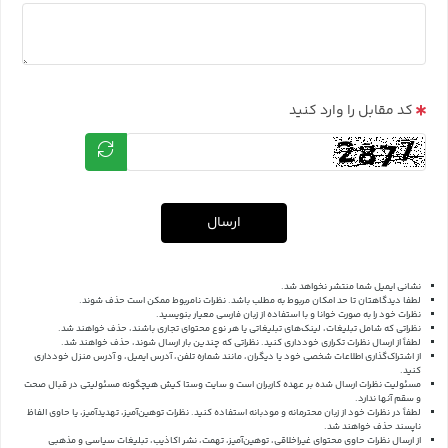
کد مقابل را وارد کنید
ارسال
نشانی ایمیل شما منتشر نخواهد شد.
لطفا دیدگاهتان تا حد امکان مربوط به مطلب باشد. نظرات نامربوط ممکن است حذف شوند.
نظرات خود را به صورت خوانا و با استفاده از زبان فارسی معیار بنویسید.
نظراتی که شامل تبلیغات، لینک‌های تبلیغاتی یا هر نوع محتوای تجاری باشند، حذف خواهند شد.
لطفاً از ارسال نظرات تکراری خودداری کنید. نظراتی که چندین بار ارسال شوند، حذف خواهند شد.
از اشتراک‌گذاری اطلاعات شخصی خود یا دیگران، مانند شماره تلفن، آدرس ایمیل، و آدرس منزل خودداری
کنید.
مسئولیت نظرات ارسال شده بر عهده کاربران است و سایت وستا کیش هیچگونه مسئولیتی در قبال صحت
و سقم آنها ندارد.
لطفاً در نظرات خود از زبان محترمانه و مودبانه استفاده کنید. نظرات توهین‌آمیز، تهدیدآمیز، یا حاوی الفاظ
ناپسند حذف خواهند شد.
از ارسال نظرات حاوی محتوای غیراخلاقی، توهین‌آمیز، تهمت، نشر اکاذیب، تبلیغات سیاسی و مذهبی