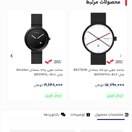
محصولات مرتبط
ساعت مچی مردانه بستدان BESTDON
ساعت مچی زنانه بستدان Bestdon
مدل BD99133G-B07
مدل BD99142L-B08
مدل
0
19,648,000
15,790,000
تومان
تومان
ارسال فوری
ارسال فوری
مشخصات محصول
توضیحات
بازخوردها