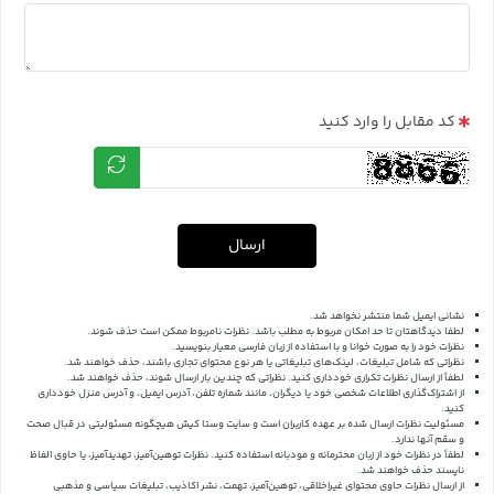
کد مقابل را وارد کنید
ارسال
نشانی ایمیل شما منتشر نخواهد شد.
لطفا دیدگاهتان تا حد امکان مربوط به مطلب باشد. نظرات نامربوط ممکن است حذف شوند.
نظرات خود را به صورت خوانا و با استفاده از زبان فارسی معیار بنویسید.
نظراتی که شامل تبلیغات، لینک‌های تبلیغاتی یا هر نوع محتوای تجاری باشند، حذف خواهند شد.
لطفاً از ارسال نظرات تکراری خودداری کنید. نظراتی که چندین بار ارسال شوند، حذف خواهند شد.
از اشتراک‌گذاری اطلاعات شخصی خود یا دیگران، مانند شماره تلفن، آدرس ایمیل، و آدرس منزل خودداری
کنید.
مسئولیت نظرات ارسال شده بر عهده کاربران است و سایت وستا کیش هیچگونه مسئولیتی در قبال صحت
و سقم آنها ندارد.
لطفاً در نظرات خود از زبان محترمانه و مودبانه استفاده کنید. نظرات توهین‌آمیز، تهدیدآمیز، یا حاوی الفاظ
ناپسند حذف خواهند شد.
از ارسال نظرات حاوی محتوای غیراخلاقی، توهین‌آمیز، تهمت، نشر اکاذیب، تبلیغات سیاسی و مذهبی