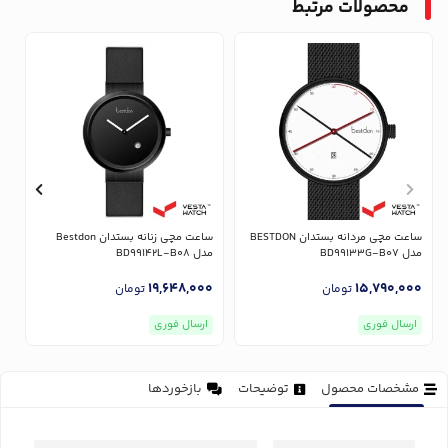
محصولات مرتبط
ساعت مچی مردانه بستدان BESTDON
ساعت مچی زنانه بستدان Bestdon
مدل BD99133G-B07
مدل BD99142L-B08
مدل
0
19,648,000
15,790,000
تومان
تومان
ارسال فوری
ارسال فوری
مشخصات محصول
توضیحات
بازخوردها