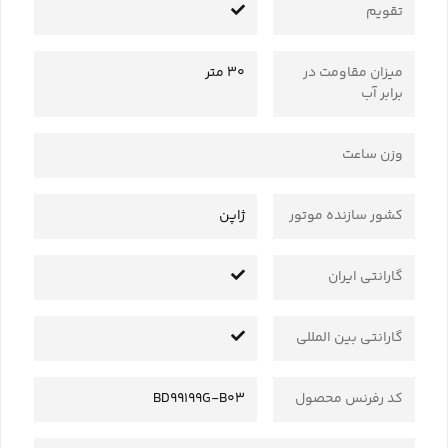
تقویم
میزان مقاومت در
30 متر
برابر آب
وزن ساعت
کشور سازنده موتور
ژاپن
گارانتی ایران
گارانتی بین المللی
کد رفرنس محصول
BD99199G-B03