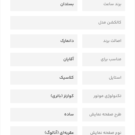
برند ساعت
بستدان
کالکشن مدل
اصالت برند
دانمارک
مناسب برای
آقایان
استایل
کلاسیک
تکنولوژی موتور
کوارتز (باتری)
طرح صفحه نمایش
ساده
نوع صفحه نمایش
عقربه‌ای (آنالوگ)