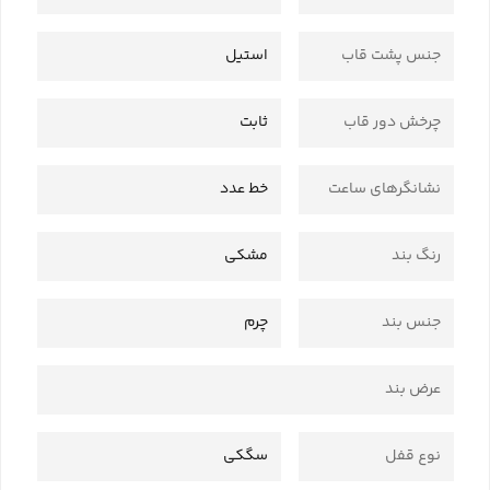
جنس پشت قاب
استیل
چرخش دور قاب
ثابت
نشانگرهای ساعت
خط عدد
رنگ بند
مشکی
جنس بند
چرم
عرض بند
نوع قفل
سگکی