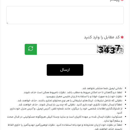
کد مقابل را وارد کنید
ارسال
نشانی ایمیل شما منتشر نخواهد شد.
لطفا دیدگاهتان تا حد امکان مربوط به مطلب باشد. نظرات نامربوط ممکن است حذف شوند.
نظرات خود را به صورت خوانا و با استفاده از زبان فارسی معیار بنویسید.
نظراتی که شامل تبلیغات، لینک‌های تبلیغاتی یا هر نوع محتوای تجاری باشند، حذف خواهند شد.
لطفاً از ارسال نظرات تکراری خودداری کنید. نظراتی که چندین بار ارسال شوند، حذف خواهند شد.
از اشتراک‌گذاری اطلاعات شخصی خود یا دیگران، مانند شماره تلفن، آدرس ایمیل، و آدرس منزل خودداری
کنید.
مسئولیت نظرات ارسال شده بر عهده کاربران است و سایت وستا کیش هیچگونه مسئولیتی در قبال صحت
و سقم آنها ندارد.
لطفاً در نظرات خود از زبان محترمانه و مودبانه استفاده کنید. نظرات توهین‌آمیز، تهدیدآمیز، یا حاوی الفاظ
ناپسند حذف خواهند شد.