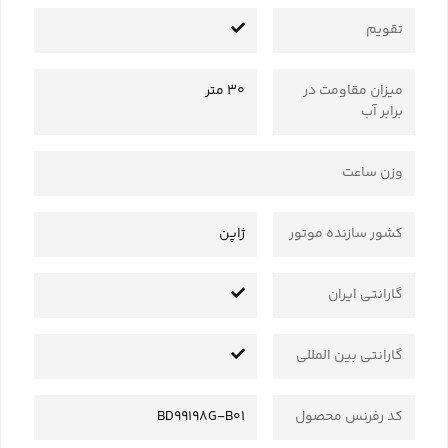
تقویم
میزان مقاومت در
30 متر
برابر آب
وزن ساعت
کشور سازنده موتور
ژاپن
گارانتی ایران
گارانتی بین المللی
کد رفرنس محصول
BD99198G-B01