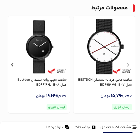
محصولات مرتبط
ساعت مچی مردانه بستدان BESTDON
ساعت مچی زنانه بستدان Bestdon
مدل BD99133G-B07
مدل BD99142L-B08
مدل
0
19,648,000
15,790,000
تومان
تومان
ارسال فوری
ارسال فوری
مشخصات محصول
توضیحات
بازخوردها