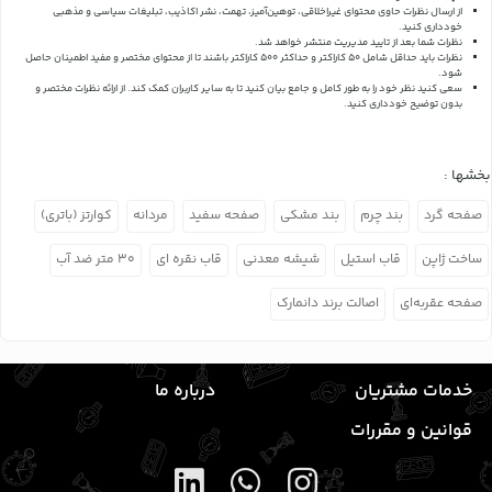
از ارسال نظرات حاوی محتوای غیراخلاقی، توهین‌آمیز، تهمت، نشر اکاذیب، تبلیغات سیاسی و مذهبی
خودداری کنید.
نظرات شما بعد از تایید مدیریت منتشر خواهد شد.
نظرات باید حداقل شامل 50 کاراکتر و حداکثر 500 کاراکتر باشند تا از محتوای مختصر و مفید اطمینان حاصل
شود.
سعی کنید نظر خود را به طور کامل و جامع بیان کنید تا به سایر کاربران کمک کند.
از ارائه نظرات مختصر و
بدون توضیح خودداری کنید.
بخشها :
صفحه گرد
بند چرم
بند مشکی
صفحه سفید
مردانه
کوارتز (باتری)
ساخت ژاپن
قاب استیل
شیشه معدنی
قاب نقره ای
۳۰ متر ضد آب
صفحه عقربه‌ای
اصالت برند دانمارک
خدمات مشتریان
درباره ما
قوانین و مقررات