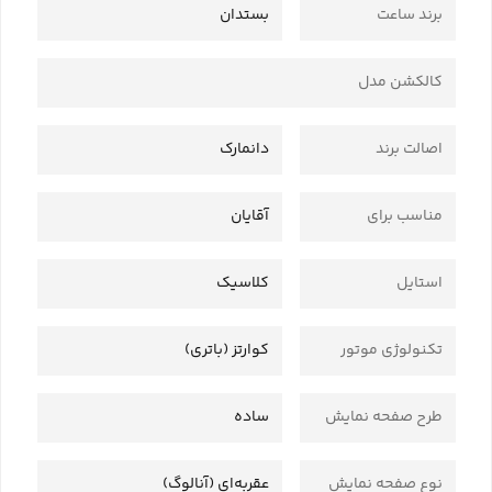
برند ساعت
بستدان
کالکشن مدل
اصالت برند
دانمارک
مناسب برای
آقایان
استایل
کلاسیک
تکنولوژی موتور
کوارتز (باتری)
طرح صفحه نمایش
ساده
نوع صفحه نمایش
عقربه‌ای (آنالوگ)