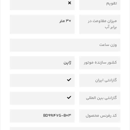
تقویم
میزان مقاومت در
30 متر
برابر آب
وزن ساعت
کشور سازنده موتور
ژاپن
گارانتی ایران
گارانتی بین المللی
کد رفرنس محصول
BD99147G-B03