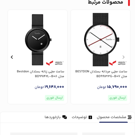
محصولات مرتبط
ساعت مچی مردانه بستدان BESTDON
ساعت مچی زنانه بستدان Bestdon
مدل BD99133G-B07
مدل BD99142L-B08
مدل
0
19,648,000
15,790,000
تومان
تومان
ارسال فوری
ارسال فوری
مشخصات محصول
توضیحات
بازخوردها