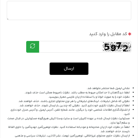
کد مقابل را وارد کنید
ارسال
نشانی ایمیل شما منتشر نخواهد شد.
لطفا دیدگاهتان تا حد امکان مربوط به مطلب باشد. نظرات نامربوط ممکن است حذف شوند.
نظرات خود را به صورت خوانا و با استفاده از زبان فارسی معیار بنویسید.
نظراتی که شامل تبلیغات، لینک‌های تبلیغاتی یا هر نوع محتوای تجاری باشند، حذف خواهند شد.
لطفاً از ارسال نظرات تکراری خودداری کنید. نظراتی که چندین بار ارسال شوند، حذف خواهند شد.
از اشتراک‌گذاری اطلاعات شخصی خود یا دیگران، مانند شماره تلفن، آدرس ایمیل، و آدرس منزل خودداری
کنید.
مسئولیت نظرات ارسال شده بر عهده کاربران است و سایت وستا کیش هیچگونه مسئولیتی در قبال صحت
و سقم آنها ندارد.
لطفاً در نظرات خود از زبان محترمانه و مودبانه استفاده کنید. نظرات توهین‌آمیز، تهدیدآمیز، یا حاوی الفاظ
ناپسند حذف خواهند شد.
از ارسال نظرات حاوی محتوای غیراخلاقی، توهین‌آمیز، تهمت، نشر اکاذیب، تبلیغات سیاسی و مذهبی