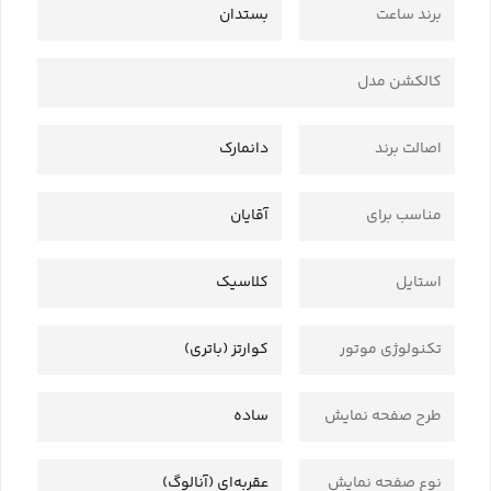
برند ساعت
بستدان
کالکشن مدل
اصالت برند
دانمارک
مناسب برای
آقایان
استایل
کلاسیک
تکنولوژی موتور
کوارتز (باتری)
طرح صفحه نمایش
ساده
نوع صفحه نمایش
عقربه‌ای (آنالوگ)