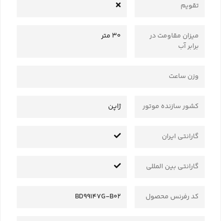
تقویم
میزان مقاومت در
30 متر
برابر آب
وزن ساعت
کشور سازنده موتور
ژاپن
گارانتی ایران
گارانتی بین المللی
کد رفرنس محصول
BD99147G-B02