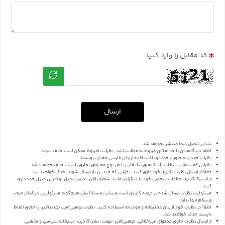
کد مقابل را وارد کنید
ارسال
نشانی ایمیل شما منتشر نخواهد شد.
لطفا دیدگاهتان تا حد امکان مربوط به مطلب باشد. نظرات نامربوط ممکن است حذف شوند.
نظرات خود را به صورت خوانا و با استفاده از زبان فارسی معیار بنویسید.
نظراتی که شامل تبلیغات، لینک‌های تبلیغاتی یا هر نوع محتوای تجاری باشند، حذف خواهند شد.
لطفاً از ارسال نظرات تکراری خودداری کنید. نظراتی که چندین بار ارسال شوند، حذف خواهند شد.
از اشتراک‌گذاری اطلاعات شخصی خود یا دیگران، مانند شماره تلفن، آدرس ایمیل، و آدرس منزل خودداری
کنید.
مسئولیت نظرات ارسال شده بر عهده کاربران است و سایت وستا کیش هیچگونه مسئولیتی در قبال صحت
و سقم آنها ندارد.
لطفاً در نظرات خود از زبان محترمانه و مودبانه استفاده کنید. نظرات توهین‌آمیز، تهدیدآمیز، یا حاوی الفاظ
ناپسند حذف خواهند شد.
از ارسال نظرات حاوی محتوای غیراخلاقی، توهین‌آمیز، تهمت، نشر اکاذیب، تبلیغات سیاسی و مذهبی