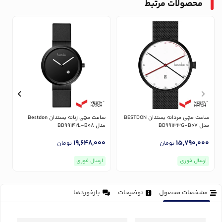
محصولات مرتبط
ساعت مچی مردانه بستدان BESTDON
ساعت مچی زنانه بستدان Bestdon
مدل BD99133G-B07
مدل BD99142L-B08
مدل
0
19,648,000
15,790,000
تومان
تومان
ارسال فوری
ارسال فوری
مشخصات محصول
توضیحات
بازخوردها