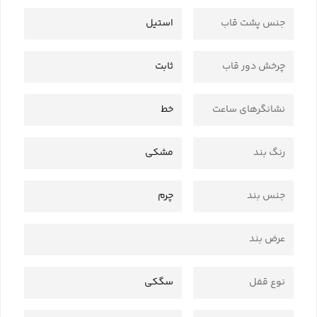
جنس پشت قاب
استیل
چرخش دور قاب
ثابت
نشانگرهای ساعت
خط
رنگ بند
مشکی
جنس بند
چرم
عرض بند
نوع قفل
سگکی