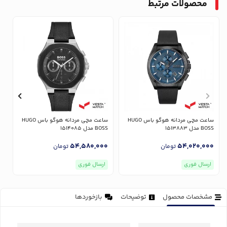
محصولات مرتبط
ساعت مچی مردانه هوگو باس HUGO
ساعت مچی مردانه هوگو باس HUGO
BOSS مدل 1513883
BOSS مدل 1514085
OSS
0
54,580,000
54,020,000
تومان
تومان
ارسال فوری
ارسال فوری
مشخصات محصول
توضیحات
بازخوردها