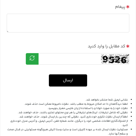
پیغام
کد مقابل را وارد کنید
ارسال
نشانی ایمیل شما منتشر نخواهد شد.
لطفا دیدگاهتان تا حد امکان مربوط به مطلب باشد. نظرات نامربوط ممکن است حذف شوند.
نظرات خود را به صورت خوانا و با استفاده از زبان فارسی معیار بنویسید.
نظراتی که شامل تبلیغات، لینک‌های تبلیغاتی یا هر نوع محتوای تجاری باشند، حذف خواهند شد.
لطفاً از ارسال نظرات تکراری خودداری کنید. نظراتی که چندین بار ارسال شوند، حذف خواهند شد.
از اشتراک‌گذاری اطلاعات شخصی خود یا دیگران، مانند شماره تلفن، آدرس ایمیل، و آدرس منزل خودداری
کنید.
مسئولیت نظرات ارسال شده بر عهده کاربران است و سایت وستا کیش هیچگونه مسئولیتی در قبال صحت
و سقم آنها ندارد.