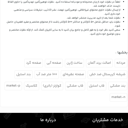
لطفاً در نظرات خود از زبان محترمانه و مودبانه استفاده کنید. نظرات توهین‌آمیز، تهدیدآمیز، یا حاوی الفاظ
ناپسند حذف خواهند شد.
از ارسال نظرات حاوی محتوای غیراخلاقی، توهین‌آمیز، تهمت، نشر اکاذیب، تبلیغات سیاسی و مذهبی
خودداری کنید.
نظرات شما بعد از تایید مدیریت منتشر خواهد شد.
نظرات باید حداقل شامل 50 کاراکتر و حداکثر 500 کاراکتر باشند تا از محتوای مختصر و مفید اطمینان حاصل
شود.
سعی کنید نظر خود را به طور کامل و جامع بیان کنید تا به سایر کاربران کمک کند.
از ارائه نظرات مختصر و
بدون توضیح خودداری کنید.
بخشها :
مردانه
اصالت برند آلمان
ساخت ژاپن
صفحه آبی
صفحه گرد
شیشه کریستال ضد خش
صفحه عقربه‌ای
۱۰۰ متر ضد آب
بند استیل
بند مشکی
قاب استیل
قاب مشکی
کوارتز (باتری)
کلاسیک
market-p
market-n
خدمات مشتریان
درباره ما