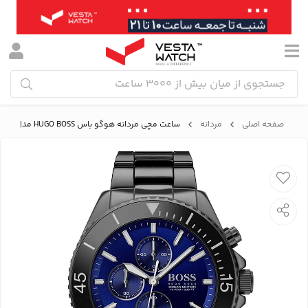
صفحه اصلی
مردانه
ساعت مچی مردانه هوگو باس HUGO BOSS مدل B1513743