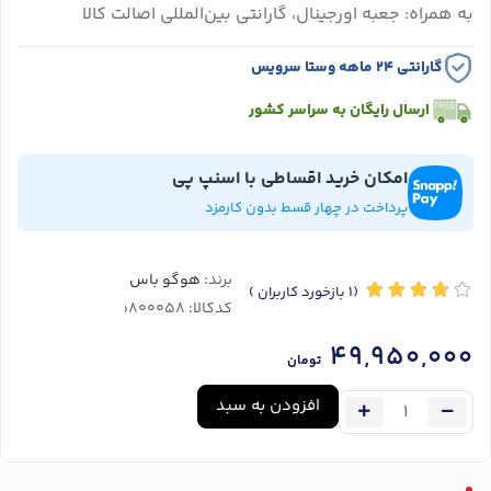
به همراه: جعبه اورجینال، گارانتی بین‌المللی اصالت کالا
گارانتی ۲۴ ماهه وستا سرویس
ارسال رایگان به سراسر کشور
امکان خرید اقساطی با اسنپ پی
پرداخت در چهار قسط بدون کارمزد
برند:
هوگو باس
(1
بازخورد کاربران
)
کدکالا:
49,950,000
تومان
افزودن به سبد