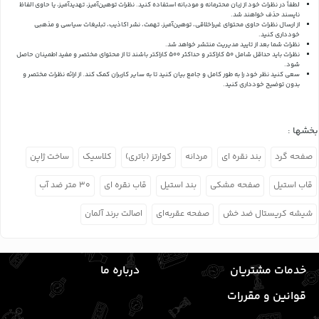
لطفاً در نظرات خود از زبان محترمانه و مودبانه استفاده کنید. نظرات توهین‌آمیز، تهدیدآمیز، یا حاوی الفاظ
ناپسند حذف خواهند شد.
از ارسال نظرات حاوی محتوای غیراخلاقی، توهین‌آمیز، تهمت، نشر اکاذیب، تبلیغات سیاسی و مذهبی
خودداری کنید.
نظرات شما بعد از تایید مدیریت منتشر خواهد شد.
نظرات باید حداقل شامل 50 کاراکتر و حداکثر 500 کاراکتر باشند تا از محتوای مختصر و مفید اطمینان حاصل
شود.
سعی کنید نظر خود را به طور کامل و جامع بیان کنید تا به سایر کاربران کمک کند.
از ارائه نظرات مختصر و
بدون توضیح خودداری کنید.
بخشها :
صفحه گرد
بند نقره ای
مردانه
کوارتز (باتری)
کلاسیک
ساخت ژاپن
قاب استیل
صفحه مشکی
بند استیل
قاب نقره ای
۳۰ متر ضد آب
شیشه کریستال ضد خش
صفحه عقربه‌ای
اصالت برند آلمان
خدمات مشتریان
درباره ما
قوانین و مقررات