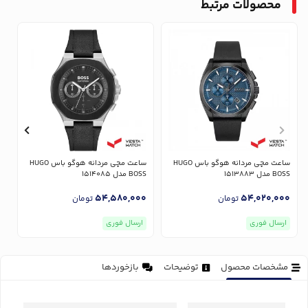
محصولات مرتبط
ساعت مچی مردانه هوگو باس HUGO
ساعت مچی مردانه هوگو باس HUGO
BOSS مدل 1513883
BOSS مدل 1514085
OSS
0
54,580,000
54,020,000
تومان
تومان
ارسال فوری
ارسال فوری
مشخصات محصول
توضیحات
بازخوردها