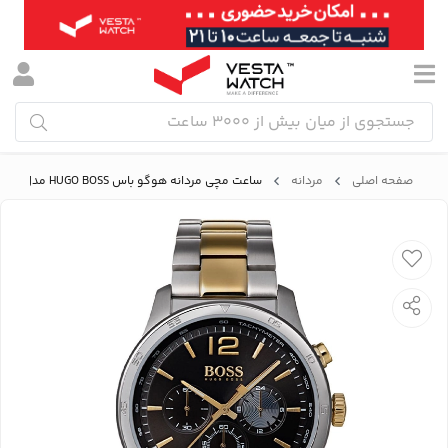
صفحه اصلی
مردانه
ساعت مچی مردانه هوگو باس HUGO BOSS مدل B1513529