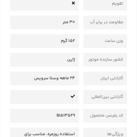
تقویم
مقاومت در برابر آب
30 متر
وزن ساعت
152 گرم
کشور سازنده موتور
ژاپن
گارانتی ایران
24 ماهه وستا سرویس
گارانتی بین‌المللی
کد رفرنس محصول
B1513529
ویژگی‌ها
استفاده روزمره، مناسب برای