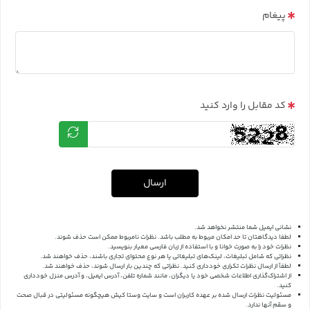
پیغام
کد مقابل را وارد کنید
ارسال
نشانی ایمیل شما منتشر نخواهد شد.
لطفا دیدگاهتان تا حد امکان مربوط به مطلب باشد. نظرات نامربوط ممکن است حذف شوند.
نظرات خود را به صورت خوانا و با استفاده از زبان فارسی معیار بنویسید.
نظراتی که شامل تبلیغات، لینک‌های تبلیغاتی یا هر نوع محتوای تجاری باشند، حذف خواهند شد.
لطفاً از ارسال نظرات تکراری خودداری کنید. نظراتی که چندین بار ارسال شوند، حذف خواهند شد.
از اشتراک‌گذاری اطلاعات شخصی خود یا دیگران، مانند شماره تلفن، آدرس ایمیل، و آدرس منزل خودداری
کنید.
مسئولیت نظرات ارسال شده بر عهده کاربران است و سایت وستا کیش هیچگونه مسئولیتی در قبال صحت
و سقم آنها ندارد.