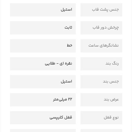
جنس پشت قاب
استیل
چرخش دور قاب
ثابت
نشانگرهای ساعت
خط
رنگ بند
نقره ای - طلایی
جنس بند
استیل
عرض بند
22 میلی‌متر
نوع قفل
قفل کلیپسی