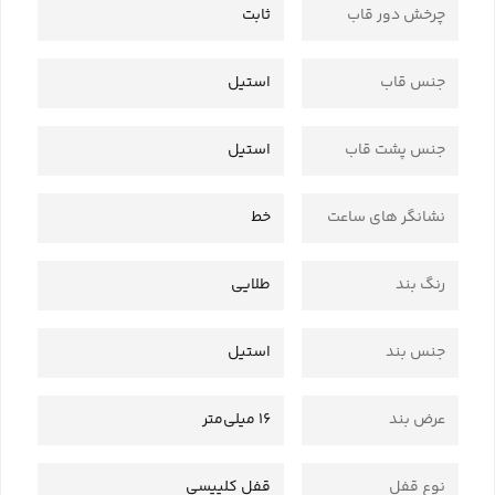
چرخش دور قاب
ثابت
جنس قاب
استیل
جنس پشت قاب
استیل
نشانگر های ساعت
خط
رنگ بند
طلایی
جنس بند
استیل
عرض بند
16 میلی‌متر
نوع قفل
قفل کلیپسی