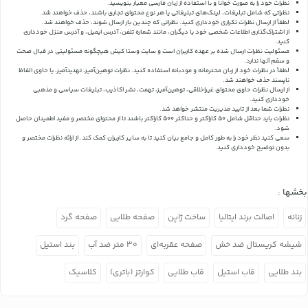
نظرات خود را به صورت خوانا و با استفاده از زبان فارسی معیار بنویسید.
نظراتی که شامل تبلیغات، لینک‌های تبلیغاتی یا هر نوع محتوای تجاری باشند، حذف خواهند شد.
لطفاً از ارسال نظرات تکراری خودداری کنید. نظراتی که چندین بار ارسال شوند، حذف خواهند شد.
از اشتراک‌گذاری اطلاعات شخصی خود یا دیگران، مانند شماره تلفن، آدرس ایمیل، و آدرس منزل خودداری
کنید.
مسئولیت نظرات ارسال شده بر عهده کاربران است و سایت وستا کیش هیچگونه مسئولیتی در قبال صحت
و سقم آنها ندارد.
لطفاً در نظرات خود از زبان محترمانه و مودبانه استفاده کنید. نظرات توهین‌آمیز، تهدیدآمیز، یا حاوی الفاظ
ناپسند حذف خواهند شد.
از ارسال نظرات حاوی محتوای غیراخلاقی، توهین‌آمیز، تهمت، نشر اکاذیب، تبلیغات سیاسی و مذهبی
خودداری کنید.
نظرات شما بعد از تایید مدیریت منتشر خواهد شد.
نظرات باید حداقل شامل 50 کاراکتر و حداکثر 500 کاراکتر باشند تا از محتوای مختصر و مفید اطمینان حاصل
شود.
سعی کنید نظر خود را به طور کامل و جامع بیان کنید تا به سایر کاربران کمک کند.
از ارائه نظرات مختصر و
بدون توضیح خودداری کنید.
بخشها :
زنانه
اصالت برند ایتالیا
ساخت ژاپن
صفحه طلایی
صفحه گرد
شیشه کریستال ضد خش
صفحه عقربه‌ای
۳۰ متر ضد آب
بند استیل
بند طلایی
قاب استیل
قاب طلایی
کوارتز (باتری)
کلاسیک