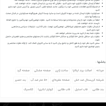
نظراتی که شامل تبلیغات، لینک‌های تبلیغاتی یا هر نوع محتوای تجاری باشند، حذف خواهند شد.
لطفاً از ارسال نظرات تکراری خودداری کنید. نظراتی که چندین بار ارسال شوند، حذف خواهند شد.
از اشتراک‌گذاری اطلاعات شخصی خود یا دیگران، مانند شماره تلفن، آدرس ایمیل، و آدرس منزل خودداری
کنید.
مسئولیت نظرات ارسال شده بر عهده کاربران است و سایت وستا کیش هیچگونه مسئولیتی در قبال صحت
و سقم آنها ندارد.
لطفاً در نظرات خود از زبان محترمانه و مودبانه استفاده کنید. نظرات توهین‌آمیز، تهدیدآمیز، یا حاوی الفاظ
ناپسند حذف خواهند شد.
از ارسال نظرات حاوی محتوای غیراخلاقی، توهین‌آمیز، تهمت، نشر اکاذیب، تبلیغات سیاسی و مذهبی
خودداری کنید.
نظرات شما بعد از تایید مدیریت منتشر خواهد شد.
نظرات باید حداقل شامل 50 کاراکتر و حداکثر 500 کاراکتر باشند تا از محتوای مختصر و مفید اطمینان حاصل
شود.
سعی کنید نظر خود را به طور کامل و جامع بیان کنید تا به سایر کاربران کمک کند.
از ارائه نظرات مختصر و
بدون توضیح خودداری کنید.
بخشها :
مردانه
اصالت برند ایتالیا
ساخت ژاپن
صفحه مشکی
صفحه گرد
شیشه کریستال ضد خش
صفحه عقربه‌ای
۵۰ متر ضد آب
بند حصیر
بند طلایی
قاب استیل
قاب طلایی
کوارتز (باتری)
کلاسیک