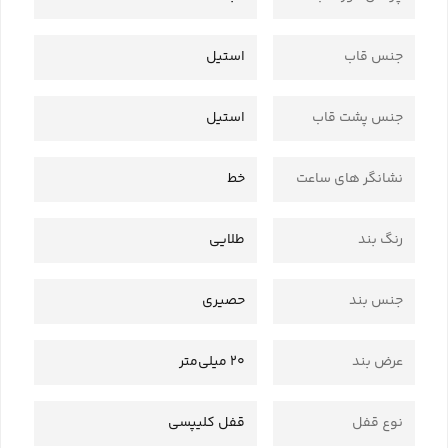
جنس قاب
استیل
جنس پشت قاب
استیل
نشانگر های ساعت
خط
رنگ بند
طلایی
جنس بند
حصیری
عرض بند
20 میلی‌متر
نوع قفل
قفل کلیپسی