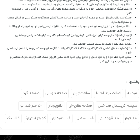
نظراتی که شامل تبلیغات، لینک‌های تبلیغاتی یا هر نوع محتوای تجاری باشند، حذف خواهند شد.
لطفاً از ارسال نظرات تکراری خودداری کنید. نظراتی که چندین بار ارسال شوند، حذف خواهند شد.
از اشتراک‌گذاری اطلاعات شخصی خود یا دیگران، مانند شماره تلفن، آدرس ایمیل، و آدرس منزل خودداری
کنید.
مسئولیت نظرات ارسال شده بر عهده کاربران است و سایت وستا کیش هیچگونه مسئولیتی در قبال صحت
و سقم آنها ندارد.
لطفاً در نظرات خود از زبان محترمانه و مودبانه استفاده کنید. نظرات توهین‌آمیز، تهدیدآمیز، یا حاوی الفاظ
ناپسند حذف خواهند شد.
از ارسال نظرات حاوی محتوای غیراخلاقی، توهین‌آمیز، تهمت، نشر اکاذیب، تبلیغات سیاسی و مذهبی
خودداری کنید.
نظرات شما بعد از تایید مدیریت منتشر خواهد شد.
نظرات باید حداقل شامل 50 کاراکتر و حداکثر 500 کاراکتر باشند تا از محتوای مختصر و مفید اطمینان حاصل
شود.
سعی کنید نظر خود را به طور کامل و جامع بیان کنید تا به سایر کاربران کمک کند.
از ارائه نظرات مختصر و
بدون توضیح خودداری کنید.
بخشها :
مردانه
اصالت برند ایتالیا
ساخت ژاپن
صفحه طوسی
صفحه گرد
شیشه کریستال ضد خش
صفحه عقربه‌ای
تقویم‌دار
۵۰ متر ضد آب
بند چرم
بند قهوه ای
قاب استیل
قاب نقره ای
کوارتز (باتری)
کلاسیک