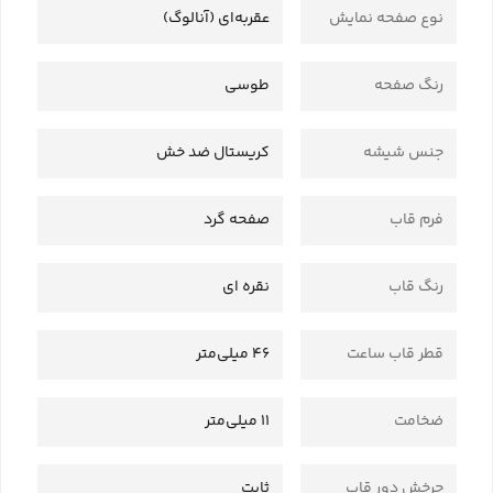
نوع صفحه نمایش
عقربه‌ای (آنالوگ)
رنگ صفحه
طوسی
جنس شیشه
کریستال ضد خش
فرم قاب
صفحه گرد
رنگ قاب
نقره ای
قطر قاب ساعت
46 میلی‌متر
ضخامت
11 میلی‌متر
چرخش دور قاب
ثابت