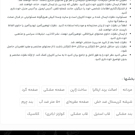
نظراتی که شامل تبلیغات، لینک‌های تبلیغاتی یا هر نوع محتوای تجاری باشند، حذف خواهند شد.
لطفاً از ارسال نظرات تکراری خودداری کنید. نظراتی که چندین بار ارسال شوند، حذف خواهند شد.
از اشتراک‌گذاری اطلاعات شخصی خود یا دیگران، مانند شماره تلفن، آدرس ایمیل، و آدرس منزل خودداری
کنید.
مسئولیت نظرات ارسال شده بر عهده کاربران است و سایت وستا کیش هیچگونه مسئولیتی در قبال صحت
و سقم آنها ندارد.
لطفاً در نظرات خود از زبان محترمانه و مودبانه استفاده کنید. نظرات توهین‌آمیز، تهدیدآمیز، یا حاوی الفاظ
ناپسند حذف خواهند شد.
از ارسال نظرات حاوی محتوای غیراخلاقی، توهین‌آمیز، تهمت، نشر اکاذیب، تبلیغات سیاسی و مذهبی
خودداری کنید.
نظرات شما بعد از تایید مدیریت منتشر خواهد شد.
نظرات باید حداقل شامل 50 کاراکتر و حداکثر 500 کاراکتر باشند تا از محتوای مختصر و مفید اطمینان حاصل
شود.
سعی کنید نظر خود را به طور کامل و جامع بیان کنید تا به سایر کاربران کمک کند.
از ارائه نظرات مختصر و
بدون توضیح خودداری کنید.
بخشها :
مردانه
اصالت برند ایتالیا
ساخت ژاپن
صفحه مشکی
صفحه گرد
شیشه کریستال ضد خش
صفحه عقربه‌ای
۵۰ متر ضد آب
بند چرم
بند مشکی
قاب استیل
قاب مشکی
کوارتز (باتری)
کلاسیک