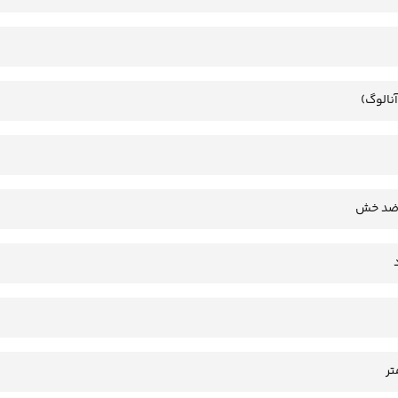
آنالوگ)
 ضد خش