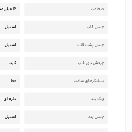
ضخامت
12 میلی‌متر
جنس قاب
استیل
جنس پشت قاب
استیل
چرخش دور قاب
ثابت
نشانگرهای ساعت
خط
رنگ بند
نقره ای -
جنس بند
استیل