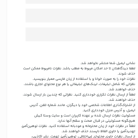
نشانی ایمیل شما منتشر نخواهد شد.
لطفا دیدگاهتان تا حد امکان مربوط به مطلب باشد. نظرات نامربوط ممکن است
حذف شوند.
نظرات خود را به صورت خوانا و با استفاده از زبان فارسی معیار بنویسید.
نظراتی که شامل تبلیغات، لینک‌های تبلیغاتی یا هر نوع محتوای تجاری باشند،
حذف خواهند شد.
لطفاً از ارسال نظرات تکراری خودداری کنید. نظراتی که چندین بار ارسال شوند،
حذف خواهند شد.
از اشتراک‌گذاری اطلاعات شخصی خود یا دیگران، مانند شماره تلفن، آدرس
ایمیل، و آدرس منزل خودداری کنید.
مسئولیت نظرات ارسال شده بر عهده کاربران است و سایت وستا کیش
هیچگونه مسئولیتی در قبال صحت و سقم آنها ندارد.
لطفاً در نظرات خود از زبان محترمانه و مودبانه استفاده کنید. نظرات توهین‌آمیز،
تهدیدآمیز، یا حاوی الفاظ ناپسند حذف خواهند شد.
از ارسال نظرات حاوی محتوای غیراخلاقی، توهین‌آمیز، تهمت، نشر اکاذیب،