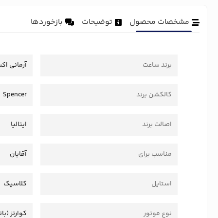
مشخصات محصول
توضیحات
بازخوردها
برند ساعت
آرمانی اک
کالکشن برند
Spencer
اصالت برند
ایتالیا
مناسب برای
آقایان
استایل
کلاسیک
نوع موتور
کوارتز (بات