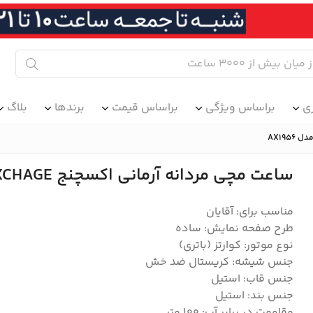
ی
براساس ویژگی
براساس قیمت
برندها
بلاگ
ساعت مچی مردانه آرمانی اکسچنج ARMANI EXCHAGE مدل AX1956
مناسب برای: آقایان
طرح صفحه نمایش: ساده
نوع موتور: کوارتز (باتری)
جنس شیشه: کریستال ضد خش
جنس قاب: استیل
جنس بند: استیل
مقاومت در برابر آب: ۱۰۰ متر