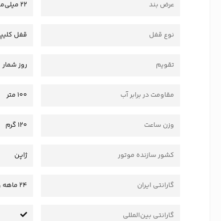
عرض بند
22 میلی‌متر
نوع قفل
قفل کلیپ
تقویم
روز شمار
مقاومت در برابر آب
100 متر
وزن ساعت
120 گرم
کشور سازنده موتور
ژاپن
گارانتی ایران
24 ماهه وستا سرویس
گارانتی بین‌المللی