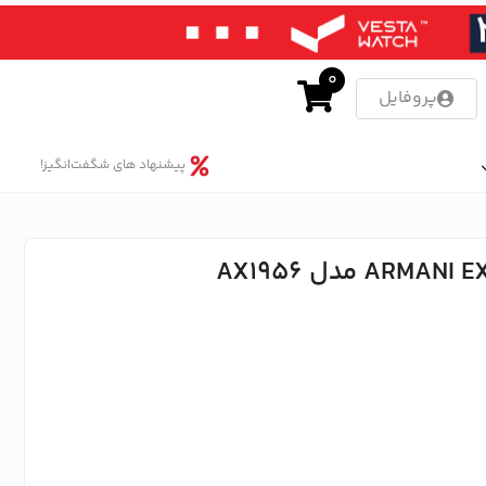
0
پروفایل
پیشنهاد های شگفت‌انگیز!