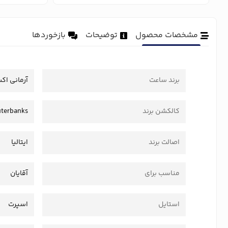
مشخصات محصول
توضیحات
بازخوردها
برند ساعت
آرمانی اک
کالکشن برند
terbanks
اصالت برند
ایتالیا
مناسب برای
آقایان
استایل
اسپرت