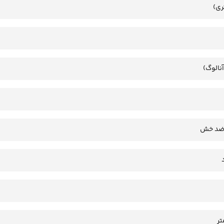
ری)
آنالوگ)
 ضد خش