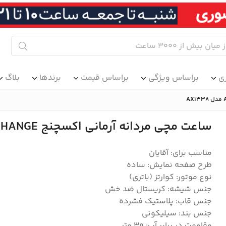
ی
براساس ویژگی
براساس قیمت
برندها
بلاگ
ساعت مچی مردانه آرمانی اکسچنج ARMANI EXCHANGE مدل AX1338
مناسب برای: آقایان
طرح صفحه نمایش: ساده
نوع موتور: کوارتز (باتری)
جنس شیشه: کریستال ضد خش
جنس قاب: پلاستیک فشرده
جنس بند: سیلیکونی
مقاومت در برابر آب: ۳۰ متر