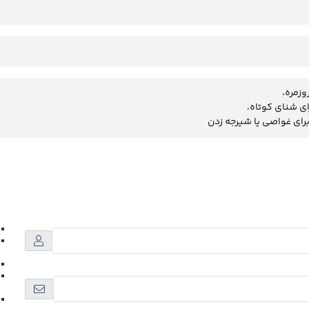
وزمره،
ی شنای کوتاه،
رای غواصی یا شیرجه زدن