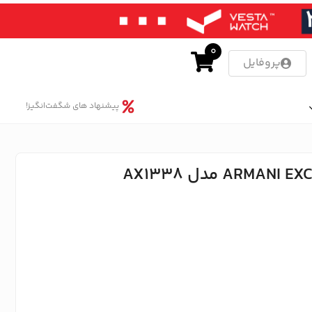
0
پروفایل
پیشنهاد های شگفت‌انگیز!