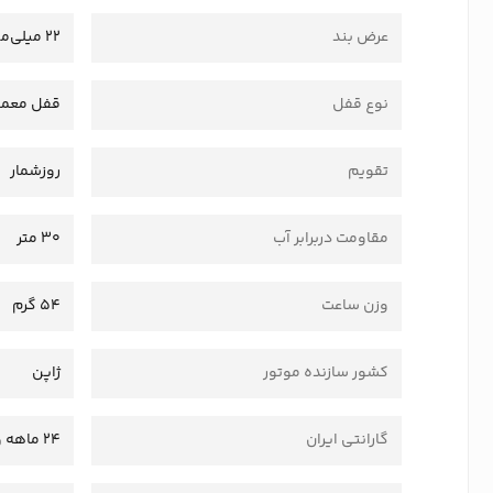
عرض بند
22 میلی‌متر
نوع قفل
قفل معمو
تقویم
روزشمار
مقاومت دربرابر آب
30 متر
وزن ساعت
54 گرم
کشور سازنده موتور
ژاپن
گارانتی ایران
24 ماهه وستاسرویس