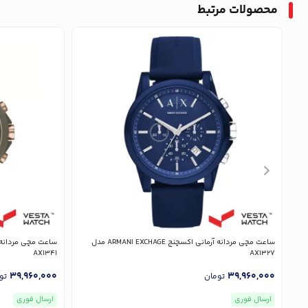
محصولات مرتبط
ساعت مچی مردانه آرمانی اکسچنج ARMANI EXCHAGE مدل
AX1341
AX1327
39,960,000
39,960,000
تومان
تو
ارسال فوری
ارسال فوری