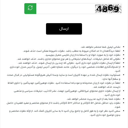
ارسال
نشانی ایمیل شما منتشر نخواهد شد.
لطفا دیدگاهتان تا حد امکان مربوط به مطلب باشد. نظرات نامربوط ممکن است حذف شوند.
نظرات خود را به صورت خوانا و با استفاده از زبان فارسی معیار بنویسید.
نظراتی که شامل تبلیغات، لینک‌های تبلیغاتی یا هر نوع محتوای تجاری باشند، حذف خواهند شد.
لطفاً از ارسال نظرات تکراری خودداری کنید. نظراتی که چندین بار ارسال شوند، حذف خواهند شد.
از اشتراک‌گذاری اطلاعات شخصی خود یا دیگران، مانند شماره تلفن، آدرس ایمیل، و آدرس منزل خودداری
کنید.
مسئولیت نظرات ارسال شده بر عهده کاربران است و سایت وستا کیش هیچگونه مسئولیتی در قبال صحت
و سقم آنها ندارد.
لطفاً در نظرات خود از زبان محترمانه و مودبانه استفاده کنید. نظرات توهین‌آمیز، تهدیدآمیز، یا حاوی الفاظ
ناپسند حذف خواهند شد.
از ارسال نظرات حاوی محتوای غیراخلاقی، توهین‌آمیز، تهمت، نشر اکاذیب، تبلیغات سیاسی و مذهبی
خودداری کنید.
نظرات شما بعد از تایید مدیریت منتشر خواهد شد.
نظرات باید حداقل شامل 50 کاراکتر و حداکثر 500 کاراکتر باشند تا از محتوای مختصر و مفید اطمینان حاصل
شود.
سعی کنید نظر خود را به طور کامل و جامع بیان کنید تا به سایر کاربران کمک کند.
از ارائه نظرات مختصر و
بدون توضیح خودداری کنید.