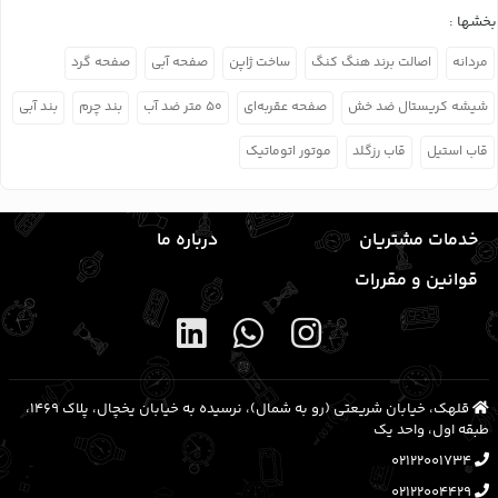
بخشها :
مردانه
اصالت برند هنگ کنگ
ساخت ژاپن
صفحه آبی
صفحه گرد
شیشه کریستال ضد خش
صفحه عقربه‌ای
۵۰ متر ضد آب
بند چرم
بند آبی
قاب استیل
قاب رزگلد
موتور اتوماتیک
خدمات مشتریان
درباره ما
قوانین و مقررات
قلهک، خیابان شریعتی (رو به شمال)، نرسیده به خیابان یخچال، پلاک ۱۴۶۹،
طبقه اول، واحد یک
02122001734
02122004429