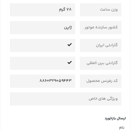
وزن ساعت
78 گرم
کشور سازنده موتور
ژاپن
گارانتی ایران
گارانتی بین المللی
کد رفرنس محصول
8860329059443
ویژگی های خاص
ارسال بازخورد
نام