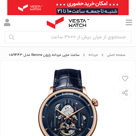
صفحه اصلی
مردانه
ساعت مچی مردانه رارون Rarone مدل 8860329059443