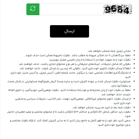
ارسال
نشانی ایمیل شما منتشر نخواهد شد.
لطفا دیدگاهتان تا حد امکان مربوط به مطلب باشد. نظرات نامربوط ممکن است حذف شوند.
نظرات خود را به صورت خوانا و با استفاده از زبان فارسی معیار بنویسید.
نظراتی که شامل تبلیغات، لینک‌های تبلیغاتی یا هر نوع محتوای تجاری باشند، حذف خواهند شد.
لطفاً از ارسال نظرات تکراری خودداری کنید. نظراتی که چندین بار ارسال شوند، حذف خواهند شد.
از اشتراک‌گذاری اطلاعات شخصی خود یا دیگران، مانند شماره تلفن، آدرس ایمیل، و آدرس منزل خودداری
کنید.
مسئولیت نظرات ارسال شده بر عهده کاربران است و سایت وستا کیش هیچگونه مسئولیتی در قبال صحت
و سقم آنها ندارد.
لطفاً در نظرات خود از زبان محترمانه و مودبانه استفاده کنید. نظرات توهین‌آمیز، تهدیدآمیز، یا حاوی الفاظ
ناپسند حذف خواهند شد.
از ارسال نظرات حاوی محتوای غیراخلاقی، توهین‌آمیز، تهمت، نشر اکاذیب، تبلیغات سیاسی و مذهبی
خودداری کنید.
نظرات شما بعد از تایید مدیریت منتشر خواهد شد.
نظرات باید حداقل شامل 50 کاراکتر و حداکثر 500 کاراکتر باشند تا از محتوای مختصر و مفید اطمینان حاصل
شود.
سعی کنید نظر خود را به طور کامل و جامع بیان کنید تا به سایر کاربران کمک کند.
از ارائه نظرات مختصر و
بدون توضیح خودداری کنید.