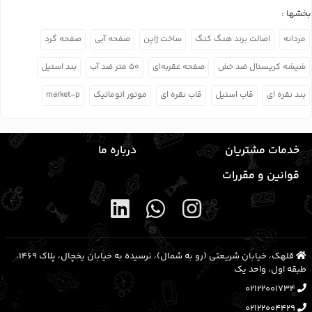
بخشها :
مردانه
اصالت برند هنگ کنگ
ساخت ژاپن
صفحه آبی
صفحه گرد
شیشه کریستال ضد خش
صفحه عقربه‌ای
۵۰ متر ضد آب
بند استیل
بند نقره ای
قاب استیل
قاب نقره ای
موتور اتوماتیک
market-p
خدمات مشتریان
درباره ما
قوانین و مقررات
قلهک، خیابان شریعتی (رو به شمال)، نرسیده به خیابان یخچال، پلاک ۱۴۶۹،
طبقه اول، واحد یک
02122001734
02122004429