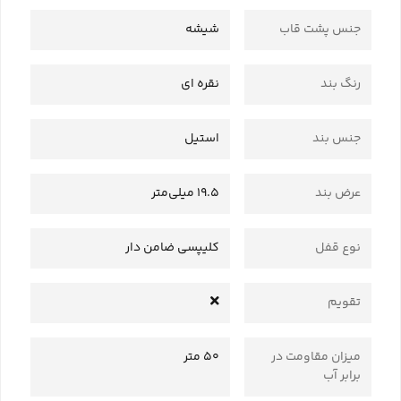
جنس پشت قاب
شیشه
رنگ بند
نقره ای
جنس بند
استیل
عرض بند
19.5 میلی‌متر
نوع قفل
کلیپسی ضامن دار
تقویم
میزان مقاومت در
50 متر
برابر آب