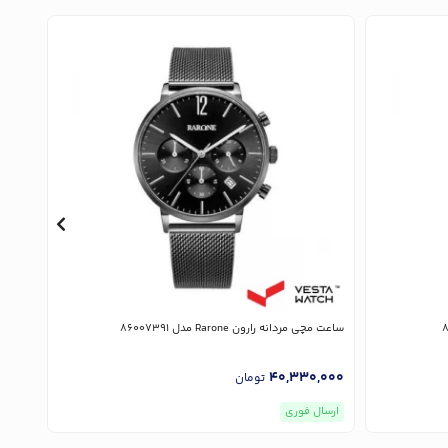
ساعت مچی مردانه رارون Rarone مدل 86007391
ساعت مچی ز
,000
40,330,000
تومان
ارسال فوری
ارسا