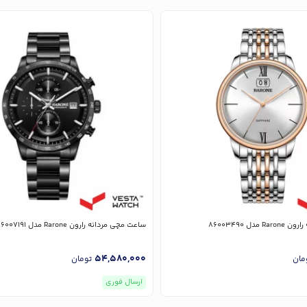
دل 86003490
ساعت مچی مردانه رارون Rarone مدل 86007191
54,580,000
مان
تومان
ارسال فوری