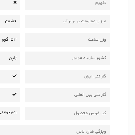
تقویم
میزان مقاومت در برابر آب
50 متر
وزن ساعت
153 گرم
کشور سازنده موتور
ژاپن
گارانتی ایران
گارانتی بین المللی
کد رفرنس محصول
88602791
ویژگی های خاص