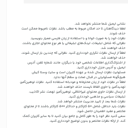
نشانی ایمیل شما منتشر نخواهد شد.
لطفا دیدگاهتان تا حد امکان مربوط به مطلب باشد. نظرات نامربوط ممکن است
حذف شوند.
نظرات خود را به صورت خوانا و با استفاده از زبان فارسی معیار بنویسید.
نظراتی که شامل تبلیغات، لینک‌های تبلیغاتی یا هر نوع محتوای تجاری باشند،
حذف خواهند شد.
لطفاً از ارسال نظرات تکراری خودداری کنید. نظراتی که چندین بار ارسال شوند،
حذف خواهند شد.
از اشتراک‌گذاری اطلاعات شخصی خود یا دیگران، مانند شماره تلفن، آدرس
ایمیل، و آدرس منزل خودداری کنید.
مسئولیت نظرات ارسال شده بر عهده کاربران است و سایت وستا کیش
هیچگونه مسئولیتی در قبال صحت و سقم آنها ندارد.
لطفاً در نظرات خود از زبان محترمانه و مودبانه استفاده کنید. نظرات توهین‌آمیز،
تهدیدآمیز، یا حاوی الفاظ ناپسند حذف خواهند شد.
از ارسال نظرات حاوی محتوای غیراخلاقی، توهین‌آمیز، تهمت، نشر اکاذیب،
تبلیغات سیاسی و مذهبی خودداری کنید.
نظرات شما بعد از تایید مدیریت منتشر خواهد شد.
نظرات باید حداقل شامل 50 کاراکتر و حداکثر 500 کاراکتر باشند تا از محتوای
مختصر و مفید اطمینان حاصل شود.
سعی کنید نظر خود را به طور کامل و جامع بیان کنید تا به سایر کاربران کمک
کند.
از ارائه نظرات مختصر و بدون توضیح خودداری کنید.