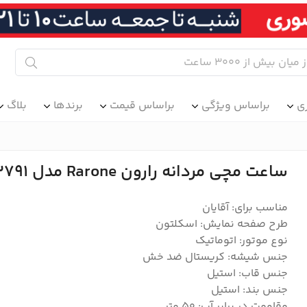
ی
براساس ویژگی
براساس قیمت
برندها
بلاگ
ساعت مچی مردانه رارون Rarone مدل 88602791
مناسب برای: آقایان
طرح صفحه نمایش: اسکلتون
نوع موتور: اتوماتیک
جنس شیشه: کریستال ضد خش
جنس قاب: استیل
جنس بند: استیل
مقاومت در برابر آب: 50 متر