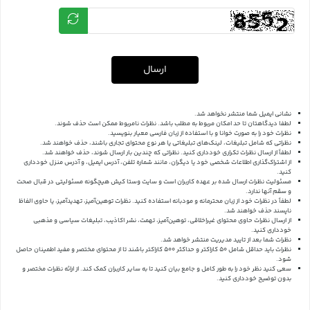
ارسال
نشانی ایمیل شما منتشر نخواهد شد.
لطفا دیدگاهتان تا حد امکان مربوط به مطلب باشد. نظرات نامربوط ممکن است حذف شوند.
نظرات خود را به صورت خوانا و با استفاده از زبان فارسی معیار بنویسید.
نظراتی که شامل تبلیغات، لینک‌های تبلیغاتی یا هر نوع محتوای تجاری باشند، حذف خواهند شد.
لطفاً از ارسال نظرات تکراری خودداری کنید. نظراتی که چندین بار ارسال شوند، حذف خواهند شد.
از اشتراک‌گذاری اطلاعات شخصی خود یا دیگران، مانند شماره تلفن، آدرس ایمیل، و آدرس منزل خودداری
کنید.
مسئولیت نظرات ارسال شده بر عهده کاربران است و سایت وستا کیش هیچگونه مسئولیتی در قبال صحت
و سقم آنها ندارد.
لطفاً در نظرات خود از زبان محترمانه و مودبانه استفاده کنید. نظرات توهین‌آمیز، تهدیدآمیز، یا حاوی الفاظ
ناپسند حذف خواهند شد.
از ارسال نظرات حاوی محتوای غیراخلاقی، توهین‌آمیز، تهمت، نشر اکاذیب، تبلیغات سیاسی و مذهبی
خودداری کنید.
نظرات شما بعد از تایید مدیریت منتشر خواهد شد.
نظرات باید حداقل شامل 50 کاراکتر و حداکثر 500 کاراکتر باشند تا از محتوای مختصر و مفید اطمینان حاصل
شود.
سعی کنید نظر خود را به طور کامل و جامع بیان کنید تا به سایر کاربران کمک کند.
از ارائه نظرات مختصر و
بدون توضیح خودداری کنید.