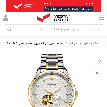
صفحه اصلی
مردانه
ساعت مچی مردانه رارون Rarone مدل 886021903