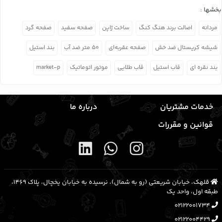
بخشها :
مردانه
اصالت برند هنگ کنگ
ساخت ژاپن
صفحه سفید
صفحه گرد
شیشه کریستال ضد خش
صفحه عقربه‌ای
۵۰ متر ضد آب
بند استیل
بند نقره ای
قاب استیل
قاب طلایی
موتور اتوماتیک
market-p
خدمات مشتریان
درباره ما
قوانین و مقررات
قلهک، خیابان شریعتی (رو به شمال)، نرسیده به خیابان یخچال، پلاک ۱۴۶۹،
طبقه اول، واحد یک
02122001734
02122004429