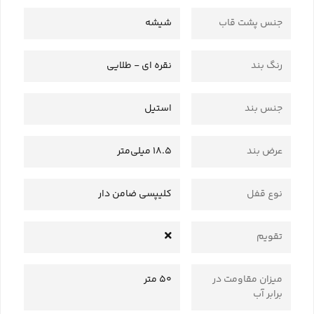
جنس پشت قاب
شیشه
رنگ بند
نقره ای - طلایی
جنس بند
استیل
عرض بند
18.5 میلی‌متر
نوع قفل
کلیپسی ضامن دار
تقویم
میزان مقاومت در
50 متر
برابر آب