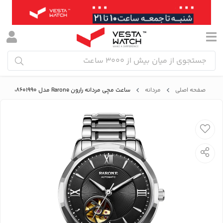
صفحه اصلی
مردانه
ساعت مچی مردانه رارون Rarone مدل 88601990