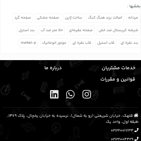
بخشها :
مردانه
اصالت برند هنگ کنگ
ساخت ژاپن
صفحه مشکی
صفحه گرد
شیشه کریستال ضد خش
صفحه عقربه‌ای
۵۰ متر ضد آب
بند استیل
بند نقره ای
قاب استیل
قاب نقره ای
موتور اتوماتیک
market-p
خدمات مشتریان
درباره ما
قوانین و مقررات
قلهک، خیابان شریعتی (رو به شمال)، نرسیده به خیابان یخچال، پلاک ۱۴۶۹،
طبقه اول، واحد یک
02122001734
02122004429