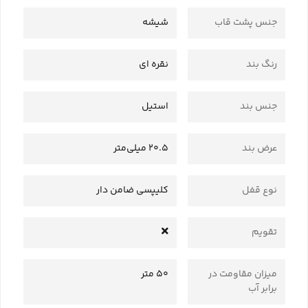
جنس پشت قاب
شیشه
رنگ بند
نقره ای
جنس بند
استیل
عرض بند
20.5 میلی‌متر
نوع قفل
کلیپسی ضامن دار
تقویم
میزان مقاومت در
50 متر
برابر آب