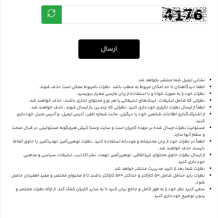
ارسال
نشانی ایمیل شما منتشر نخواهد شد.
لطفا دیدگاهتان تا حد امکان مربوط به مطلب باشد. نظرات نامربوط ممکن است حذف شوند.
نظرات خود را به صورت خوانا و با استفاده از زبان فارسی معیار بنویسید.
نظراتی که شامل تبلیغات، لینک‌های تبلیغاتی یا هر نوع محتوای تجاری باشند، حذف خواهند شد.
لطفاً از ارسال نظرات تکراری خودداری کنید. نظراتی که چندین بار ارسال شوند، حذف خواهند شد.
از اشتراک‌گذاری اطلاعات شخصی خود یا دیگران، مانند شماره تلفن، آدرس ایمیل، و آدرس منزل خودداری
کنید.
مسئولیت نظرات ارسال شده بر عهده کاربران است و سایت وستا کیش هیچگونه مسئولیتی در قبال صحت
و سقم آنها ندارد.
لطفاً در نظرات خود از زبان محترمانه و مودبانه استفاده کنید. نظرات توهین‌آمیز، تهدیدآمیز، یا حاوی الفاظ
ناپسند حذف خواهند شد.
از ارسال نظرات حاوی محتوای غیراخلاقی، توهین‌آمیز، تهمت، نشر اکاذیب، تبلیغات سیاسی و مذهبی
خودداری کنید.
نظرات شما بعد از تایید مدیریت منتشر خواهد شد.
نظرات باید حداقل شامل 50 کاراکتر و حداکثر 500 کاراکتر باشند تا از محتوای مختصر و مفید اطمینان حاصل
شود.
سعی کنید نظر خود را به طور کامل و جامع بیان کنید تا به سایر کاربران کمک کند.
از ارائه نظرات مختصر و
بدون توضیح خودداری کنید.