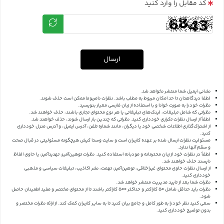
کد مقابل را وارد کنید
ارسال
نشانی ایمیل شما منتشر نخواهد شد.
لطفا دیدگاهتان تا حد امکان مربوط به مطلب باشد. نظرات نامربوط ممکن است حذف شوند.
نظرات خود را به صورت خوانا و با استفاده از زبان فارسی معیار بنویسید.
نظراتی که شامل تبلیغات، لینک‌های تبلیغاتی یا هر نوع محتوای تجاری باشند، حذف خواهند شد.
لطفاً از ارسال نظرات تکراری خودداری کنید. نظراتی که چندین بار ارسال شوند، حذف خواهند شد.
از اشتراک‌گذاری اطلاعات شخصی خود یا دیگران، مانند شماره تلفن، آدرس ایمیل، و آدرس منزل خودداری
کنید.
مسئولیت نظرات ارسال شده بر عهده کاربران است و سایت وستا کیش هیچگونه مسئولیتی در قبال صحت
و سقم آنها ندارد.
لطفاً در نظرات خود از زبان محترمانه و مودبانه استفاده کنید. نظرات توهین‌آمیز، تهدیدآمیز، یا حاوی الفاظ
ناپسند حذف خواهند شد.
از ارسال نظرات حاوی محتوای غیراخلاقی، توهین‌آمیز، تهمت، نشر اکاذیب، تبلیغات سیاسی و مذهبی
خودداری کنید.
نظرات شما بعد از تایید مدیریت منتشر خواهد شد.
نظرات باید حداقل شامل 50 کاراکتر و حداکثر 500 کاراکتر باشند تا از محتوای مختصر و مفید اطمینان حاصل
شود.
سعی کنید نظر خود را به طور کامل و جامع بیان کنید تا به سایر کاربران کمک کند.
از ارائه نظرات مختصر و
بدون توضیح خودداری کنید.