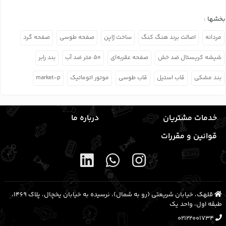
بخشها :
مردانه
اصالت برند هنگ کنگ
ساخت ژاپن
صفحه طوسی
صفحه گرد
شیشه کریستال ضد خش
صفحه عقربه‌ای
۵۰ متر ضد آب
بند رابر
بند مشکی
قاب استیل
قاب طوسی
موتور اتوماتیک
market-p
خدمات مشتریان
درباره ما
قوانین و مقررات
قلهک، خیابان شریعتی (رو به شمال)، نرسیده به خیابان یخچال، پلاک ۱۴۶۹،
طبقه اول، واحد یک
02122001734