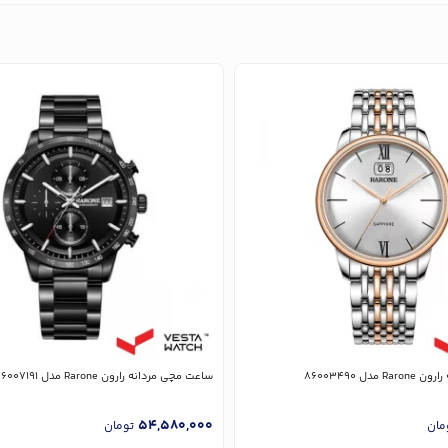
دل 86003490
ساعت مچی مردانه رارون Rarone مدل 86007191
54,580,000
مان
تومان