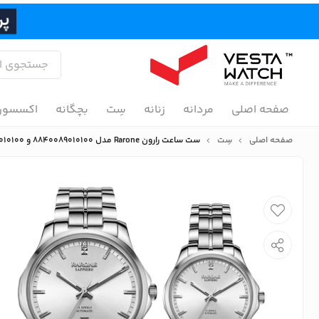
صفحه اصلی
مردانه
زنانه
سِت
بچگانه
اکسسور
صفحه اصلی
سِت
ست ساعت رارون Rarone مدل 8840089010100 و 8840088010100