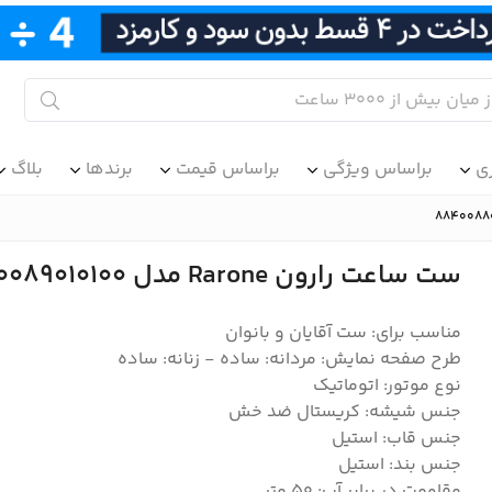
ی
براساس ویژگی
براساس قیمت
برندها
بلاگ
ست ساعت رارون Rarone مدل 8840089010100 و 8840088010100
مناسب برای: ست آقایان و بانوان
طرح صفحه نمایش: مردانه: ساده - زنانه: ساده
نوع موتور: اتوماتیک
جنس شیشه: کریستال ضد خش
جنس قاب: استیل
جنس بند: استیل
مقاومت در برابر آب: 50 متر