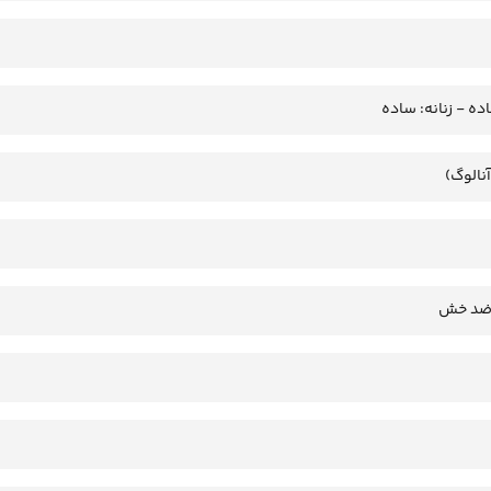
ده - زنانه: ساده
آنالوگ)
 ضد خش