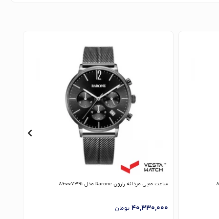
ساعت مچی مردانه رارون Rarone مدل 86007391
ساعت مچی ز
,000
40,330,000
تومان