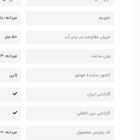
تقویم
مردانه: دار
میزان مقاومت در برابر آب
50 متر
وزن ساعت
مردانه: 143 گرم - زنانه: 92 گرم
کشور سازنده موتور
ژاپن
گارانتی ایران
گارانتی بین المللی
کد رفرنس محصول
مردانه: 8840089010100 - زنانه: 8840088010100