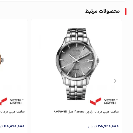
محصولات مرتبط
ساعت مچی مردانه رارون Rarone مدل 83193911
ساعت مچی مردانه رارون Rarone م
40,890,000
25,720,000
تومان
تو