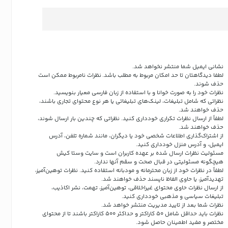
نشانی ایمیل شما منتشر نخواهد شد.
لطفا دیدگاهتان تا حد امکان مربوط به مطلب باشد. نظرات نامربوط ممکن است
حذف شوند.
نظرات خود را به صورت خوانا و با استفاده از زبان فارسی معیار بنویسید.
نظراتی که شامل تبلیغات، لینک‌های تبلیغاتی یا هر نوع محتوای تجاری باشند،
حذف خواهند شد.
لطفاً از ارسال نظرات تکراری خودداری کنید. نظراتی که چندین بار ارسال شوند،
حذف خواهند شد.
از اشتراک‌گذاری اطلاعات شخصی خود یا دیگران، مانند شماره تلفن، آدرس
ایمیل، و آدرس منزل خودداری کنید.
مسئولیت نظرات ارسال شده بر عهده کاربران است و سایت وستا کیش
هیچگونه مسئولیتی در قبال صحت و سقم آنها ندارد.
لطفاً در نظرات خود از زبان محترمانه و مودبانه استفاده کنید. نظرات توهین‌آمیز،
تهدیدآمیز، یا حاوی الفاظ ناپسند حذف خواهند شد.
از ارسال نظرات حاوی محتوای غیراخلاقی، توهین‌آمیز، تهمت، نشر اکاذیب،
تبلیغات سیاسی و مذهبی خودداری کنید.
نظرات شما بعد از تایید مدیریت منتشر خواهد شد.
نظرات باید حداقل شامل 50 کاراکتر و حداکثر 500 کاراکتر باشند تا از محتوای
مختصر و مفید اطمینان حاصل شود.