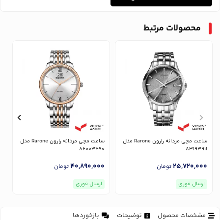
محصولات مرتبط
ساعت مچی مردانه رارون Rarone مدل
ساعت مچی مردانه رارون Rarone مدل
1
86003490
83193911
0
40,890,000
25,720,000
تومان
تومان
ارسال فوری
ارسال فوری
مشخصات محصول
توضیحات
بازخوردها