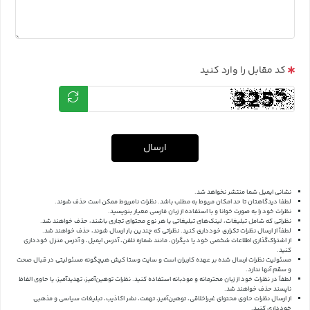
کد مقابل را وارد کنید
ارسال
نشانی ایمیل شما منتشر نخواهد شد.
لطفا دیدگاهتان تا حد امکان مربوط به مطلب باشد. نظرات نامربوط ممکن است حذف شوند.
نظرات خود را به صورت خوانا و با استفاده از زبان فارسی معیار بنویسید.
نظراتی که شامل تبلیغات، لینک‌های تبلیغاتی یا هر نوع محتوای تجاری باشند، حذف خواهند شد.
لطفاً از ارسال نظرات تکراری خودداری کنید. نظراتی که چندین بار ارسال شوند، حذف خواهند شد.
از اشتراک‌گذاری اطلاعات شخصی خود یا دیگران، مانند شماره تلفن، آدرس ایمیل، و آدرس منزل خودداری
کنید.
مسئولیت نظرات ارسال شده بر عهده کاربران است و سایت وستا کیش هیچگونه مسئولیتی در قبال صحت
و سقم آنها ندارد.
لطفاً در نظرات خود از زبان محترمانه و مودبانه استفاده کنید. نظرات توهین‌آمیز، تهدیدآمیز، یا حاوی الفاظ
ناپسند حذف خواهند شد.
از ارسال نظرات حاوی محتوای غیراخلاقی، توهین‌آمیز، تهمت، نشر اکاذیب، تبلیغات سیاسی و مذهبی
خودداری کنید.