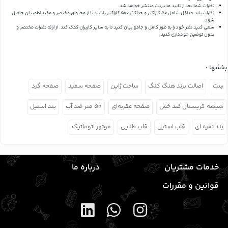
نظرات شما بعد از تایید مدیریت منتشر خواهد شد.
نظرات باید حداقل شامل 50 کاراکتر و حداکثر 500 کاراکتر باشند تا از محتوای مختصر و مفید اطمینان حاصل
شود.
سعی کنید نظر خود را به طور کامل و جامع بیان کنید تا به سایر کاربران کمک کند.
از ارائه نظرات مختصر و
بدون توضیح خودداری کنید.
بخشها :
سِت
اصالت برند هنگ کنگ
ساخت ژاپن
صفحه سفید
صفحه گرد
شیشه کریستال ضد خش
صفحه عقربه‌ای
۵۰ متر ضد آب
بند استیل
بند نقره ای
قاب استیل
قاب طلایی
موتور اتوماتیک
خدمات مشتریان
درباره ما
قوانین و مقررات