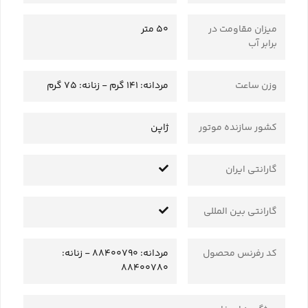
میزان مقاومت در
50 متر
برابر آب
وزن ساعت
مردانه: 141 گرم - زنانه: 75 گرم
کشور سازنده موتور
ژاپن
گارانتی ایران
گارانتی بین المللی
کد رفرنس محصول
مردانه: 88400790 - زنانه:
88400780