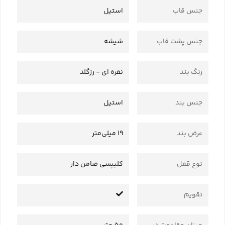
جنس قاب
استیل
جنس پشت قاب
شیشه
رنگ بند
نقره ای - رزگلد
جنس بند
استیل
عرض بند
19 میلی‌متر
نوع قفل
کلیپسی ضامن دار
تقویم