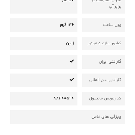
میزان مقاومت در
50 متر
برابر آب
وزن ساعت
136 گرم
کشور سازنده موتور
ژاپن
گارانتی ایران
گارانتی بین المللی
کد رفرنس محصول
88400590
ویژگی های خاص