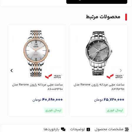
محصولات مرتبط
ساعت مچی مردانه رارون Rarone مدل
ساعت مچی مردانه رارون Rarone مدل
1
86003490
83193911
0
40,890,000
25,720,000
تومان
تومان
ارسال فوری
ارسال فوری
مشخصات محصول
توضیحات
بازخوردها