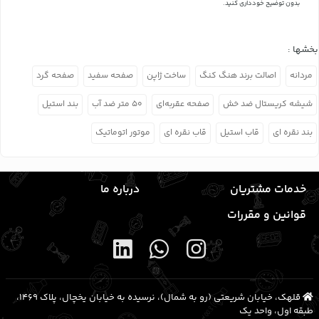
بدون توضیح خودداری کنید.
بخشها :
مردانه
اصالت برند هنگ کنگ
ساخت ژاپن
صفحه سفید
صفحه گرد
شیشه کریستال ضد خش
صفحه عقربه‌ای
۵۰ متر ضد آب
بند استیل
بند نقره ای
قاب استیل
قاب نقره ای
موتور اتوماتیک
خدمات مشتریان
درباره ما
قوانین و مقررات
قلهک، خیابان شریعتی (رو به شمال)، نرسیده به خیابان یخچال، پلاک ۱۴۶۹،
طبقه اول، واحد یک