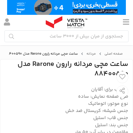
صفحه اصلی
مردانه
ساعت مچی مردانه رارون Rarone مدل 88400590
ساعت مچی مردانه رارون Rarone مدل
88400590
مناسب برای: آقایان
طرح صفحه نمایش: ساده
نوع موتور: اتوماتیک
جنس شیشه: کریستال ضد خش
جنس قاب: استیل
جنس بند: استیل
مقاومت در برابر آب: 50 متر