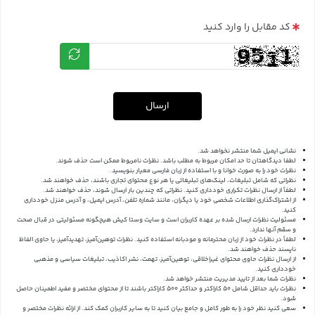
کد مقابل را وارد کنید
ارسال
نشانی ایمیل شما منتشر نخواهد شد.
لطفا دیدگاهتان تا حد امکان مربوط به مطلب باشد. نظرات نامربوط ممکن است حذف شوند.
نظرات خود را به صورت خوانا و با استفاده از زبان فارسی معیار بنویسید.
نظراتی که شامل تبلیغات، لینک‌های تبلیغاتی یا هر نوع محتوای تجاری باشند، حذف خواهند شد.
لطفاً از ارسال نظرات تکراری خودداری کنید. نظراتی که چندین بار ارسال شوند، حذف خواهند شد.
از اشتراک‌گذاری اطلاعات شخصی خود یا دیگران، مانند شماره تلفن، آدرس ایمیل، و آدرس منزل خودداری
کنید.
مسئولیت نظرات ارسال شده بر عهده کاربران است و سایت وستا کیش هیچگونه مسئولیتی در قبال صحت
و سقم آنها ندارد.
لطفاً در نظرات خود از زبان محترمانه و مودبانه استفاده کنید. نظرات توهین‌آمیز، تهدیدآمیز، یا حاوی الفاظ
ناپسند حذف خواهند شد.
از ارسال نظرات حاوی محتوای غیراخلاقی، توهین‌آمیز، تهمت، نشر اکاذیب، تبلیغات سیاسی و مذهبی
خودداری کنید.
نظرات شما بعد از تایید مدیریت منتشر خواهد شد.
نظرات باید حداقل شامل 50 کاراکتر و حداکثر 500 کاراکتر باشند تا از محتوای مختصر و مفید اطمینان حاصل
شود.
سعی کنید نظر خود را به طور کامل و جامع بیان کنید تا به سایر کاربران کمک کند.
از ارائه نظرات مختصر و