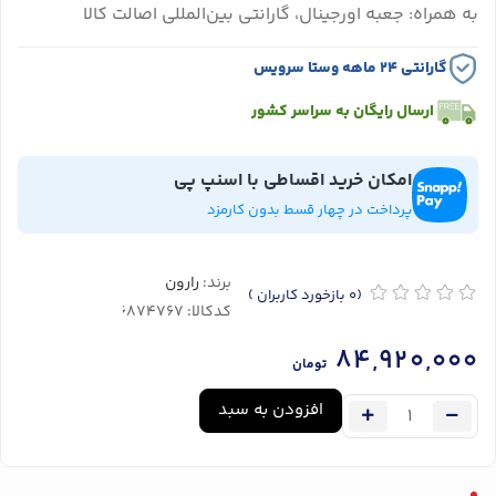
به همراه: جعبه اورجینال، گارانتی بین‌المللی اصالت کالا
گارانتی ۲۴ ماهه وستا سرویس
ارسال رایگان به سراسر کشور
امکان خرید اقساطی با اسنپ پی
پرداخت در چهار قسط بدون کارمزد
برند:
رارون
(0
بازخورد کاربران
)
کدکالا:
84,920,000
تومان
افزودن به سبد