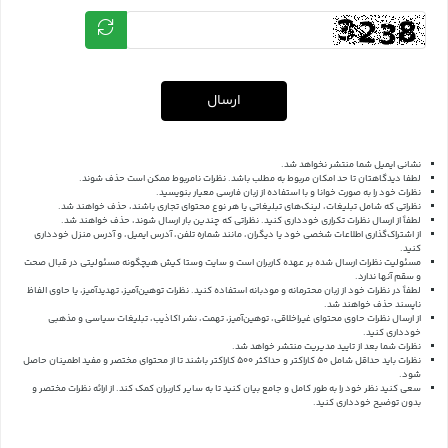
ارسال
نشانی ایمیل شما منتشر نخواهد شد.
لطفا دیدگاهتان تا حد امکان مربوط به مطلب باشد. نظرات نامربوط ممکن است حذف شوند.
نظرات خود را به صورت خوانا و با استفاده از زبان فارسی معیار بنویسید.
نظراتی که شامل تبلیغات، لینک‌های تبلیغاتی یا هر نوع محتوای تجاری باشند، حذف خواهند شد.
لطفاً از ارسال نظرات تکراری خودداری کنید. نظراتی که چندین بار ارسال شوند، حذف خواهند شد.
از اشتراک‌گذاری اطلاعات شخصی خود یا دیگران، مانند شماره تلفن، آدرس ایمیل، و آدرس منزل خودداری
کنید.
مسئولیت نظرات ارسال شده بر عهده کاربران است و سایت وستا کیش هیچگونه مسئولیتی در قبال صحت
و سقم آنها ندارد.
لطفاً در نظرات خود از زبان محترمانه و مودبانه استفاده کنید. نظرات توهین‌آمیز، تهدیدآمیز، یا حاوی الفاظ
ناپسند حذف خواهند شد.
از ارسال نظرات حاوی محتوای غیراخلاقی، توهین‌آمیز، تهمت، نشر اکاذیب، تبلیغات سیاسی و مذهبی
خودداری کنید.
نظرات شما بعد از تایید مدیریت منتشر خواهد شد.
نظرات باید حداقل شامل 50 کاراکتر و حداکثر 500 کاراکتر باشند تا از محتوای مختصر و مفید اطمینان حاصل
شود.
سعی کنید نظر خود را به طور کامل و جامع بیان کنید تا به سایر کاربران کمک کند.
از ارائه نظرات مختصر و
بدون توضیح خودداری کنید.