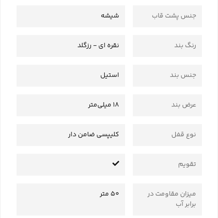
جنس پشت قاب
شیشه
رنگ بند
نقره ای - رزگلد
جنس بند
استیل
عرض بند
18 میلی‌متر
نوع قفل
کلیپسی ضامن دار
تقویم
میزان مقاومت در
50 متر
برابر آب