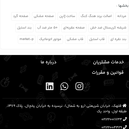
بخشها :
مردانه
اصالت برند هنگ کنگ
ساخت ژاپن
صفحه مشکی
صفحه گرد
شیشه کریستال ضد خش
صفحه عقربه‌ای
۵۰ متر ضد آب
بند استیل
بند نقره ای
قاب استیل
قاب مشکی
موتور اتوماتیک
market-p
خدمات مشتریان
درباره ما
قوانین و مقررات
قلهک، خیابان شریعتی (رو به شمال)، نرسیده به خیابان یخچال، پلاک ۱۴۶۹،
طبقه اول، واحد یک
02122001734
02122004429