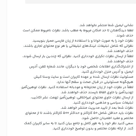
نشانی ایمیل شما منتشر نخواهد شد.
لطفا دیدگاهتان تا حد امکان مربوط به مطلب باشد. نظرات نامربوط ممکن است
حذف شوند.
نظرات خود را به صورت خوانا و با استفاده از زبان فارسی معیار بنویسید.
نظراتی که شامل تبلیغات، لینک‌های تبلیغاتی یا هر نوع محتوای تجاری باشند،
حذف خواهند شد.
لطفاً از ارسال نظرات تکراری خودداری کنید. نظراتی که چندین بار ارسال شوند،
حذف خواهند شد.
از اشتراک‌گذاری اطلاعات شخصی خود یا دیگران، مانند شماره تلفن، آدرس
ایمیل، و آدرس منزل خودداری کنید.
مسئولیت نظرات ارسال شده بر عهده کاربران است و سایت وستا کیش
هیچگونه مسئولیتی در قبال صحت و سقم آنها ندارد.
لطفاً در نظرات خود از زبان محترمانه و مودبانه استفاده کنید. نظرات توهین‌آمیز،
تهدیدآمیز، یا حاوی الفاظ ناپسند حذف خواهند شد.
از ارسال نظرات حاوی محتوای غیراخلاقی، توهین‌آمیز، تهمت، نشر اکاذیب،
تبلیغات سیاسی و مذهبی خودداری کنید.
نظرات شما بعد از تایید مدیریت منتشر خواهد شد.
نظرات باید حداقل شامل 50 کاراکتر و حداکثر 500 کاراکتر باشند تا از محتوای
مختصر و مفید اطمینان حاصل شود.
سعی کنید نظر خود را به طور کامل و جامع بیان کنید تا به سایر کاربران کمک
کند.
از ارائه نظرات مختصر و بدون توضیح خودداری کنید.