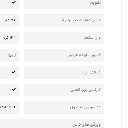
تقویم
میزان مقاومت در برابر آب
50 متر
وزن ساعت
140 گرم
کشور سازنده موتور
ژاپن
گارانتی ایران
گارانتی بین المللی
کد رفرنس محصول
88011390
ویژگی های خاص