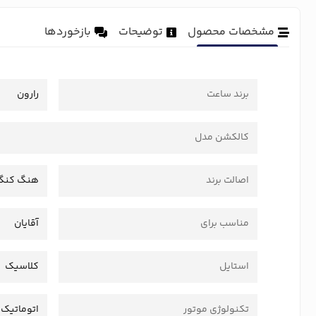
مشخصات محصول
توضیحات
بازخوردها
برند ساعت
رارون
کالکشن مدل
اصالت برند
هنگ کنگ
مناسب برای
آقایان
استایل
کلاسیک
تکنولوژی موتور
اتوماتیک