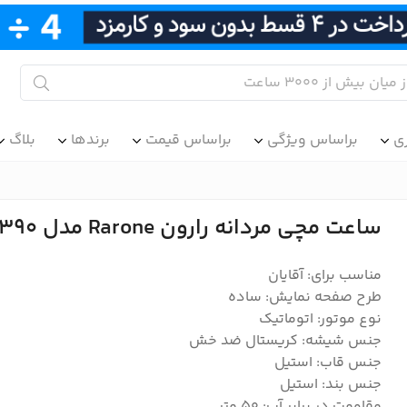
ی
براساس ویژگی
براساس قیمت
برندها
بلاگ
ساعت مچی مردانه رارون Rarone مدل 88011390
مناسب برای: آقایان
طرح صفحه نمایش: ساده
نوع موتور: اتوماتیک
جنس شیشه: کریستال ضد خش
جنس قاب: استیل
جنس بند: استیل
مقاومت در برابر آب: 50 متر