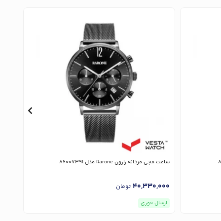
ساعت مچی مردانه رارون Rarone مدل 86007391
ساعت مچی ز
,000
40,330,000
تومان
ارسال فوری
ارسا