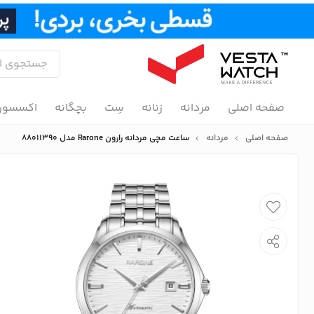
صفحه اصلی
مردانه
زنانه
سِت
بچگانه
اکسسور
صفحه اصلی
مردانه
ساعت مچی مردانه رارون Rarone مدل 88011390