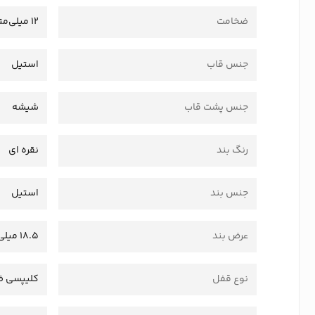
ضخامت
12 میلی‌متر
جنس قاب
استیل
جنس پشت قاب
شیشه
رنگ بند
نقره ای
جنس بند
استیل
عرض بند
18.5 میلی‌متر
نوع قفل
کلیپسی ض