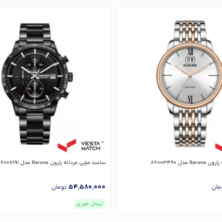
دل 86003490
ساعت مچی مردانه رارون Rarone مدل 86007191
54,580,000
مان
تومان
ارسال فوری