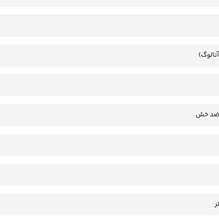
آنالوگ)
 ضد خش