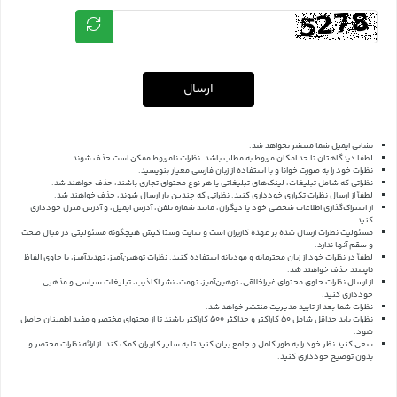
ارسال
نشانی ایمیل شما منتشر نخواهد شد.
لطفا دیدگاهتان تا حد امکان مربوط به مطلب باشد. نظرات نامربوط ممکن است حذف شوند.
نظرات خود را به صورت خوانا و با استفاده از زبان فارسی معیار بنویسید.
نظراتی که شامل تبلیغات، لینک‌های تبلیغاتی یا هر نوع محتوای تجاری باشند، حذف خواهند شد.
لطفاً از ارسال نظرات تکراری خودداری کنید. نظراتی که چندین بار ارسال شوند، حذف خواهند شد.
از اشتراک‌گذاری اطلاعات شخصی خود یا دیگران، مانند شماره تلفن، آدرس ایمیل، و آدرس منزل خودداری
کنید.
مسئولیت نظرات ارسال شده بر عهده کاربران است و سایت وستا کیش هیچگونه مسئولیتی در قبال صحت
و سقم آنها ندارد.
لطفاً در نظرات خود از زبان محترمانه و مودبانه استفاده کنید. نظرات توهین‌آمیز، تهدیدآمیز، یا حاوی الفاظ
ناپسند حذف خواهند شد.
از ارسال نظرات حاوی محتوای غیراخلاقی، توهین‌آمیز، تهمت، نشر اکاذیب، تبلیغات سیاسی و مذهبی
خودداری کنید.
نظرات شما بعد از تایید مدیریت منتشر خواهد شد.
نظرات باید حداقل شامل 50 کاراکتر و حداکثر 500 کاراکتر باشند تا از محتوای مختصر و مفید اطمینان حاصل
شود.
سعی کنید نظر خود را به طور کامل و جامع بیان کنید تا به سایر کاربران کمک کند.
از ارائه نظرات مختصر و
بدون توضیح خودداری کنید.