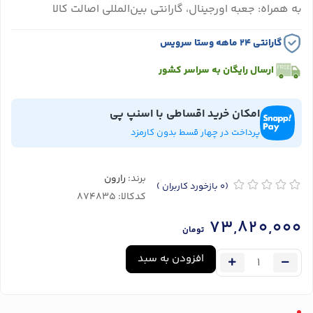
به همراه: جعبه اورجینال، گارانتی بین‌المللی اصالت کالا
گارانتی ۲۴ ماهه وستا سرویس
ارسال رایگان به سراسر کشور
امکان خرید اقساطی با اسنپ پی
پرداخت در چهار قسط بدون کارمزد
برند:
رارون
(0
بازخورد کاربران
)
کدکالا:
73,820,000
تومان
افزودن به سبد