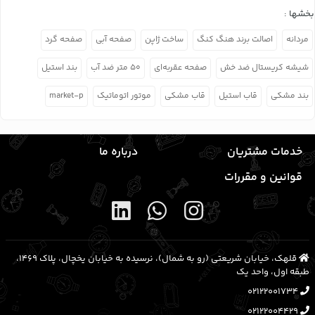
بخشها :
مردانه
اصالت برند هنگ کنگ
ساخت ژاپن
صفحه آبی
صفحه گرد
شیشه کریستال ضد خش
صفحه عقربه‌ای
۵۰ متر ضد آب
بند استیل
بند مشکی
قاب استیل
قاب مشکی
موتور اتوماتیک
market-p
خدمات مشتریان
درباره ما
قوانین و مقررات
قلهک، خیابان شریعتی (رو به شمال)، نرسیده به خیابان یخچال، پلاک ۱۴۶۹،
طبقه اول، واحد یک
02122001734
02122004429