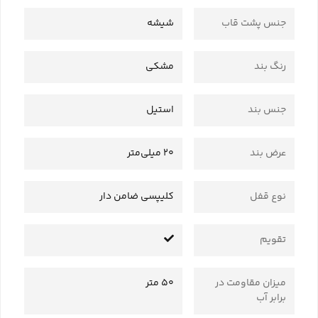
جنس پشت قاب
شیشه
رنگ بند
مشکی
جنس بند
استیل
عرض بند
20 میلی‌متر
نوع قفل
کلیپسی ضامن دار
تقویم
میزان مقاومت در
50 متر
برابر آب