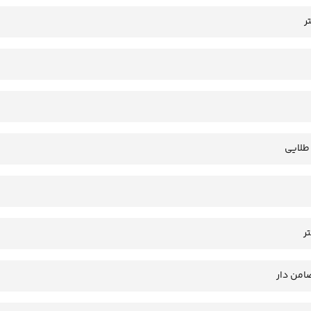
 طلایی
امن دار