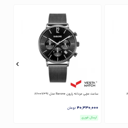
ساعت مچی مردانه رارون Rarone مدل 86007391
ساعت مچی ز
,000
40,330,000
تومان
ارسال فوری
ارسا