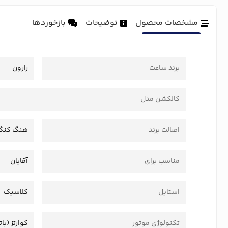
مشخصات محصول
توضیحات
بازخوردها
برند ساعت
رارون
کالکشن مدل
اصالت برند
هنگ کنگ
مناسب برای
آقایان
استایل
کلاسیک
تکنولوژی موتور
کوارتز (بات