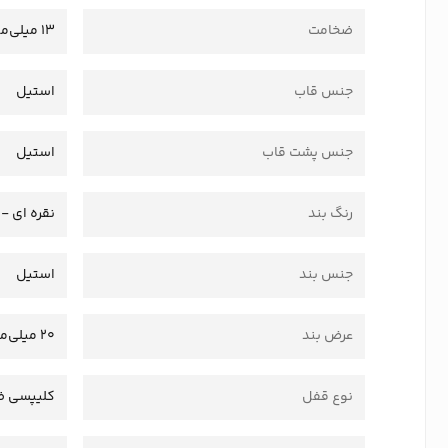
ضخامت
13 میلی‌متر
جنس قاب
استیل
جنس پشت قاب
استیل
رنگ بند
نقره ای -
جنس بند
استیل
عرض بند
20 میلی‌متر
نوع قفل
کلیپسی ض