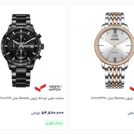
دل 86003490
ساعت مچی مردانه رارون Rarone مدل 86007191
54,580,000
مان
تومان
ارسال فوری