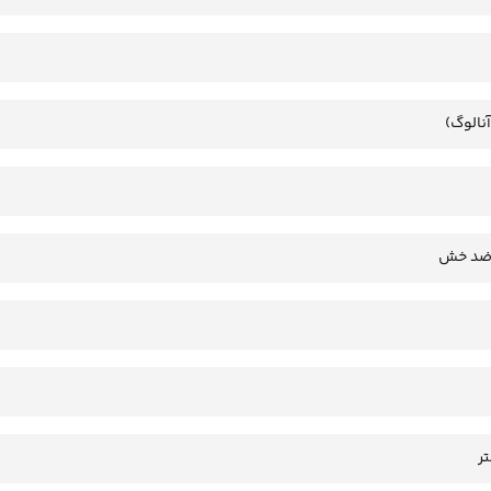
آنالوگ)
 ضد خش