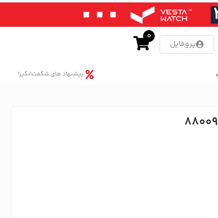
0
پروفایل
پیشنهاد های شگفت‌انگیز!