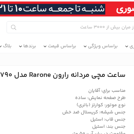
ی
براساس ویژگی
براساس قیمت
برندها
بلاگ
ساعت مچی مردانه رارون Rarone مدل 88009790
مناسب برای: آقایان
طرح صفحه نمایش: ساده
نوع موتور: کوارتز (باتری)
جنس شیشه: کریستال ضد خش
جنس قاب: استیل
جنس بند: استیل
مقاومت در برابر آب: 50 متر