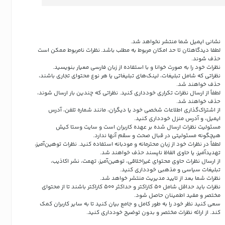
نشانی ایمیل شما منتشر نخواهد شد.
لطفا دیدگاهتان تا حد امکان مربوط به مطلب باشد. نظرات نامربوط ممکن است
حذف شوند.
نظرات خود را به صورت خوانا و با استفاده از زبان فارسی معیار بنویسید.
نظراتی که شامل تبلیغات، لینک‌های تبلیغاتی یا هر نوع محتوای تجاری باشند،
حذف خواهند شد.
لطفاً از ارسال نظرات تکراری خودداری کنید. نظراتی که چندین بار ارسال شوند،
حذف خواهند شد.
از اشتراک‌گذاری اطلاعات شخصی خود یا دیگران، مانند شماره تلفن، آدرس
ایمیل، و آدرس منزل خودداری کنید.
مسئولیت نظرات ارسال شده بر عهده کاربران است و سایت وستا کیش
هیچگونه مسئولیتی در قبال صحت و سقم آنها ندارد.
لطفاً در نظرات خود از زبان محترمانه و مودبانه استفاده کنید. نظرات توهین‌آمیز،
تهدیدآمیز، یا حاوی الفاظ ناپسند حذف خواهند شد.
از ارسال نظرات حاوی محتوای غیراخلاقی، توهین‌آمیز، تهمت، نشر اکاذیب،
تبلیغات سیاسی و مذهبی خودداری کنید.
نظرات شما بعد از تایید مدیریت منتشر خواهد شد.
نظرات باید حداقل شامل 50 کاراکتر و حداکثر 500 کاراکتر باشند تا از محتوای
مختصر و مفید اطمینان حاصل شود.
سعی کنید نظر خود را به طور کامل و جامع بیان کنید تا به سایر کاربران کمک
کند.
از ارائه نظرات مختصر و بدون توضیح خودداری کنید.